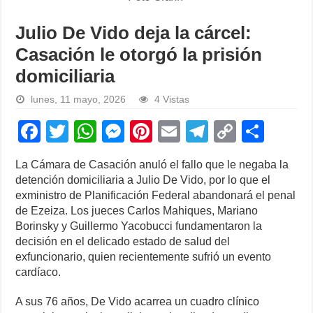
Julio De Vido deja la cárcel:
Casación le otorgó la prisión
domiciliaria
lunes, 11 mayo, 2026
4 Vistas
F
T
W
M
Pi
E
T
C
S
a
wi
h
e
nt
m
el
o
h
La Cámara de Casación anuló el fallo que le negaba la
c
tt
at
ss
er
ail
e
p
ar
detención domiciliaria a Julio De Vido, por lo que el
e
er
s
e
e
gr
y
e
exministro de Planificación Federal abandonará el penal
de Ezeiza. Los jueces Carlos Mahiques, Mariano
b
A
n
st
a
Li
Borinsky y Guillermo Yacobucci fundamentaron la
o
p
g
m
n
decisión en el delicado estado de salud del
exfuncionario, quien recientemente sufrió un evento
o
p
er
k
cardíaco.
k
A sus 76 años, De Vido acarrea un cuadro clínico