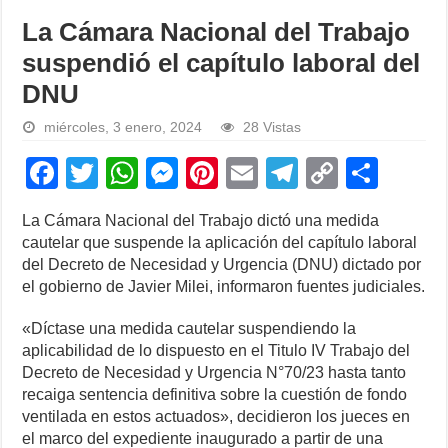
La Cámara Nacional del Trabajo
suspendió el capítulo laboral del
DNU
miércoles, 3 enero, 2024
28 Vistas
F
T
W
M
Pi
E
T
C
S
a
wi
h
e
nt
m
el
o
h
La Cámara Nacional del Trabajo dictó una medida
c
tt
at
ss
er
ail
e
p
ar
cautelar que suspende la aplicación del capítulo laboral
e
er
s
e
e
gr
y
e
del Decreto de Necesidad y Urgencia (DNU) dictado por
el gobierno de Javier Milei, informaron fuentes judiciales.
b
A
n
st
a
Li
o
p
g
m
n
«Díctase una medida cautelar suspendiendo la
aplicabilidad de lo dispuesto en el Titulo IV Trabajo del
o
p
er
k
Decreto de Necesidad y Urgencia N°70/23 hasta tanto
k
recaiga sentencia definitiva sobre la cuestión de fondo
ventilada en estos actuados», decidieron los jueces en
el marco del expediente inaugurado a partir de una