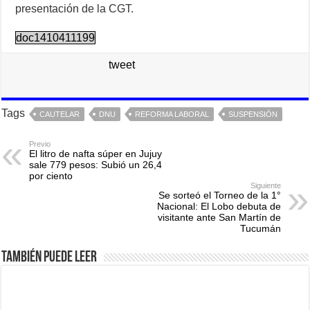
presentación de la CGT.
doc1410411199
tweet
Tags
CAUTELAR
DNU
REFORMA LABORAL
SUSPENSIÓN
Previo
El litro de nafta súper en Jujuy
sale 779 pesos: Subió un 26,4
por ciento
Siguiente
Se sorteó el Torneo de la 1°
Nacional: El Lobo debuta de
visitante ante San Martín de
Tucumán
También puede leer