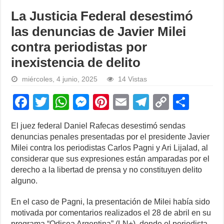
La Justicia Federal desestimó
las denuncias de Javier Milei
contra periodistas por
inexistencia de delito
miércoles, 4 junio, 2025
14 Vistas
F
T
W
M
Pi
E
T
C
S
a
wi
h
e
nt
m
el
o
h
El juez federal Daniel Rafecas desestimó sendas
c
tt
at
ss
er
ail
e
p
ar
denuncias penales presentadas por el presidente Javier
e
er
s
e
e
gr
y
e
Milei contra los periodistas Carlos Pagni y Ari Lijalad, al
considerar que sus expresiones están amparadas por el
b
A
n
st
a
Li
derecho a la libertad de prensa y no constituyen delito
o
p
g
m
n
alguno.
o
p
er
k
En el caso de Pagni, la presentación de Milei había sido
k
motivada por comentarios realizados el 28 de abril en su
programa “Odisea Argentina” (LN+), donde el periodista