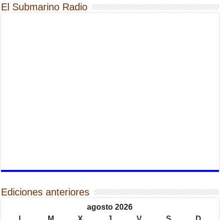
El Submarino Radio
Ediciones anteriores
agosto 2026
L
M
X
J
V
S
D