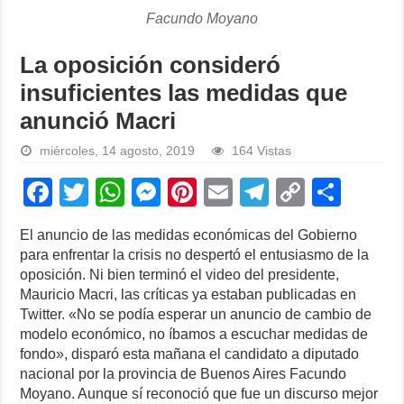
Facundo Moyano
La oposición consideró
insuficientes las medidas que
anunció Macri
miércoles, 14 agosto, 2019
164 Vistas
F
T
W
M
Pi
E
T
C
S
a
wi
h
e
nt
m
el
o
h
El anuncio de las medidas económicas del Gobierno
c
tt
at
ss
er
ail
e
p
ar
para enfrentar la crisis no despertó el entusiasmo de la
e
er
s
e
e
gr
y
e
oposición. Ni bien terminó el video del presidente,
Mauricio Macri, las críticas ya estaban publicadas en
b
A
n
st
a
Li
Twitter. «No se podía esperar un anuncio de cambio de
o
p
g
m
n
modelo económico, no íbamos a escuchar medidas de
fondo», disparó esta mañana el candidato a diputado
o
p
er
k
nacional por la provincia de Buenos Aires Facundo
k
Moyano. Aunque sí reconoció que fue un discurso mejor