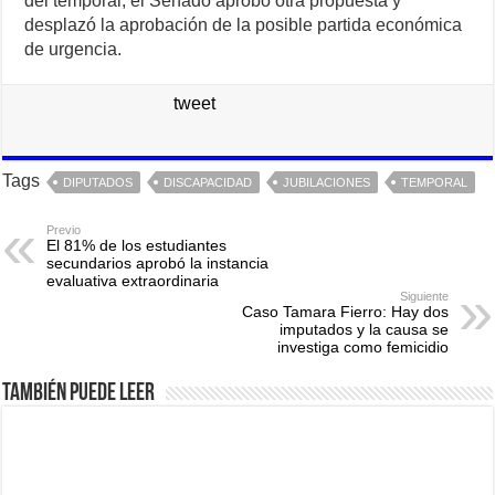
del temporal, el Senado aprobó otra propuesta y
desplazó la aprobación de la posible partida económica
de urgencia.
tweet
Tags
DIPUTADOS
DISCAPACIDAD
JUBILACIONES
TEMPORAL
Previo
El 81% de los estudiantes
secundarios aprobó la instancia
evaluativa extraordinaria
Siguiente
Caso Tamara Fierro: Hay dos
imputados y la causa se
investiga como femicidio
También puede leer