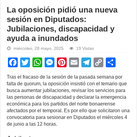
La oposición pidió una nueva
sesión en Diputados:
Jubilaciones, discapacidad y
ayuda a inundados
miércoles, 28 mayo, 2025
19 Vistas
F
T
W
M
Pi
E
T
C
S
a
wi
h
e
nt
m
el
o
h
Tras el fracaso de la sesión de la pasada semana por
c
tt
at
ss
er
ail
e
p
ar
falta de quorum, la oposición insistió con el temario que
e
er
s
e
e
gr
y
e
busca aumentar jubilaciones, revisar los servicios para
las personas de discapacidad y declarar la emergencia
b
A
n
st
a
Li
económica para los partidos del norte bonaerense
o
p
g
m
n
afectados por el temporal. Es por ello que solicitaron una
convocatoria para sesionar en Diputados el miércoles 4
o
p
er
k
de junio a las 12 horas.
k