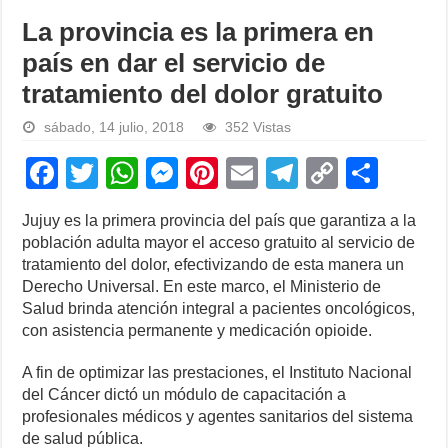
La provincia es la primera en
país en dar el servicio de
tratamiento del dolor gratuito
sábado, 14 julio, 2018
352 Vistas
F
T
W
M
Pi
E
T
C
S
a
wi
h
e
nt
m
el
o
h
Jujuy es la primera provincia del país que garantiza a la
c
tt
at
ss
er
ail
e
p
ar
población adulta mayor el acceso gratuito al servicio de
e
er
s
e
e
gr
y
e
tratamiento del dolor, efectivizando de esta manera un
Derecho Universal. En este marco, el Ministerio de
b
A
n
st
a
Li
Salud brinda atención integral a pacientes oncológicos,
o
p
g
m
n
con asistencia permanente y medicación opioide.
o
p
er
k
A fin de optimizar las prestaciones, el Instituto Nacional
k
del Cáncer dictó un módulo de capacitación a
profesionales médicos y agentes sanitarios del sistema
de salud pública.