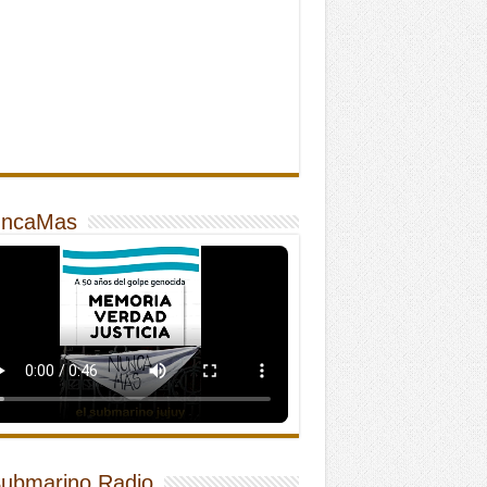
ncaMas
Submarino Radio