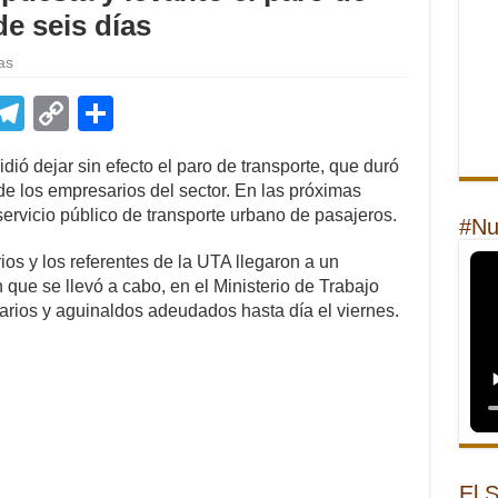
e seis días
as
E
T
C
S
m
el
o
h
ió dejar sin efecto el paro de transporte, que duró
il
e
p
ar
 de los empresarios del sector. En las próximas
gr
y
e
ervicio público de transporte urbano de pasajeros.
#Nu
a
Li
ios y los referentes de la UTA llegaron a un
m
n
que se llevó a cabo, en el Ministerio de Trabajo
rios y aguinaldos adeudados hasta día el viernes.
k
El 