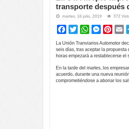
transporte después d
martes, 16 julio, 2019
372 Vist
F
T
W
M
Pi
a
wi
h
e
nt
La Unión Tranviarios Automotor decid
c
tt
at
ss
er
a
seis días, tras aceptar la propuesta
e
er
s
e
e
horas empezará a restablecerse el s
b
A
n
st
En la tarde del martes, los empresar
o
p
g
acuerdo, durante una nueva reunión 
comprometiéndose a abonar los sala
o
p
er
k