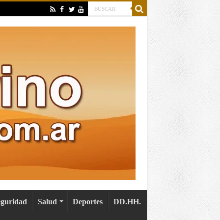
eguridad
Salud
Deportes
DD.HH.