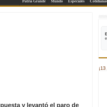
Patria Grande
Mundo
Especiales
Cotidiana
E
e
¡13
puesta y levantó el paro de