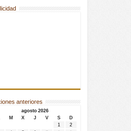
licidad
ciones anteriores
agosto 2026
L
M
X
J
V
S
D
1
2