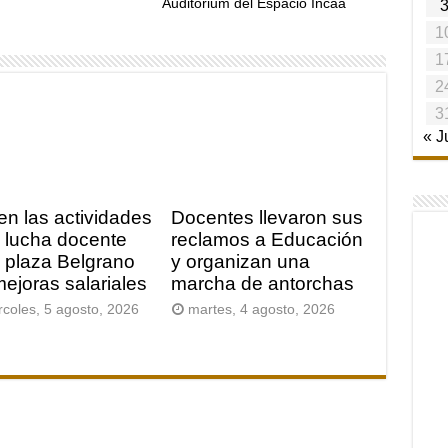
Auditorium del Espacio Incaa
1
1
2
3
« J
en las actividades
Docentes llevaron sus
a lucha docente
reclamos a Educación
a plaza Belgrano
y organizan una
mejoras salariales
marcha de antorchas
rcoles, 5 agosto, 2026
martes, 4 agosto, 2026