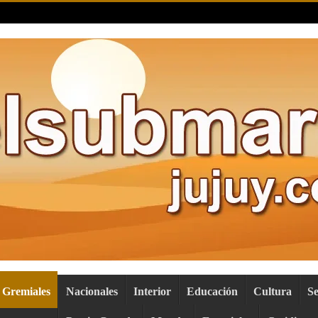
Gremiales
Nacionales
Interior
Educación
Cultura
S