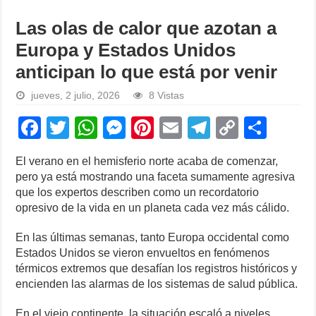
Las olas de calor que azotan a
Europa y Estados Unidos
anticipan lo que está por venir
jueves, 2 julio, 2026
8 Vistas
F
T
W
M
Pi
E
T
C
S
a
wi
h
e
nt
m
el
o
h
El verano en el hemisferio norte acaba de comenzar,
c
tt
at
ss
er
ail
e
p
ar
pero ya está mostrando una faceta sumamente agresiva
e
er
s
e
e
gr
y
e
que los expertos describen como un recordatorio
opresivo de la vida en un planeta cada vez más cálido.
b
A
n
st
a
Li
o
p
g
m
n
En las últimas semanas, tanto Europa occidental como
Estados Unidos se vieron envueltos en fenómenos
o
p
er
k
térmicos extremos que desafían los registros históricos y
k
encienden las alarmas de los sistemas de salud pública.
En el viejo continente, la situación escaló a niveles