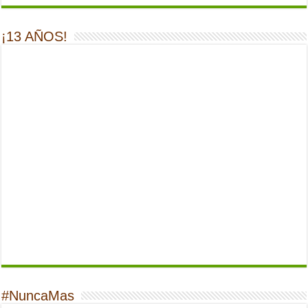
¡13 AÑOS!
#NuncaMas