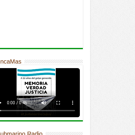
ncaMas
Submarino Radio