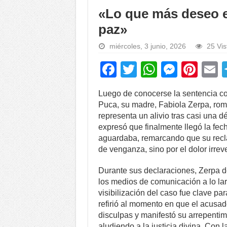
«Lo que más deseo e
paz»
miércoles, 3 junio, 2026
25 Vis
F
T
W
M
Pi
a
wi
h
e
nt
Luego de conocerse la sentencia con
c
tt
at
ss
er
a
Puca, su madre, Fabiola Zerpa, rompi
e
er
s
e
e
representa un alivio tras casi una d
expresó que finalmente llegó la fec
b
A
n
st
aguardaba, remarcando que su recl
o
p
g
de venganza, sino por el dolor irreve
o
p
er
Durante sus declaraciones, Zerpa 
k
los medios de comunicación a lo la
visibilización del caso fue clave par
refirió al momento en que el acusado
disculpas y manifestó su arrepentimi
aludiendo a la justicia divina. Con l