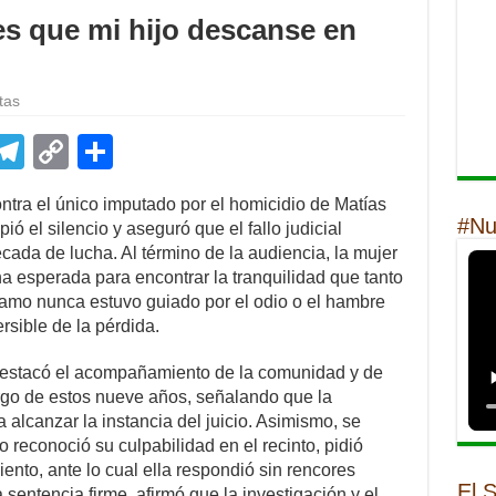
s que mi hijo descanse en
tas
E
T
C
S
m
el
o
h
tra el único imputado por el homicidio de Matías
il
e
p
ar
#Nu
ó el silencio y aseguró que el fallo judicial
gr
y
e
écada de lucha. Al término de la audiencia, la mujer
ha esperada para encontrar la tranquilidad que tanto
a
Li
amo nunca estuvo guiado por el odio o el hambre
m
n
rsible de la pérdida.
k
destacó el acompañamiento de la comunidad y de
rgo de estos nueve años, señalando que la
a alcanzar la instancia del juicio. Asimismo, se
 reconoció su culpabilidad en el recinto, pidió
ento, ante lo cual ella respondió sin rencores
El 
a sentencia firme, afirmó que la investigación y el