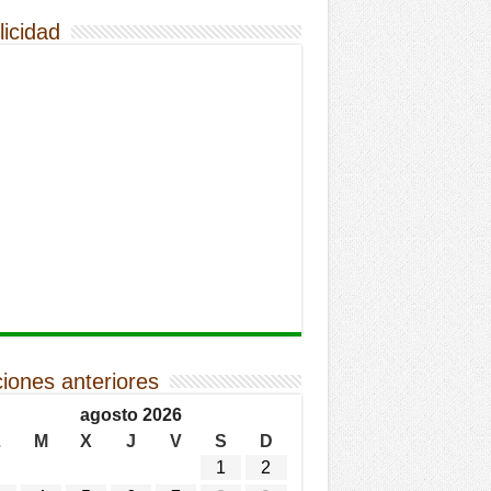
licidad
ciones anteriores
agosto 2026
L
M
X
J
V
S
D
1
2