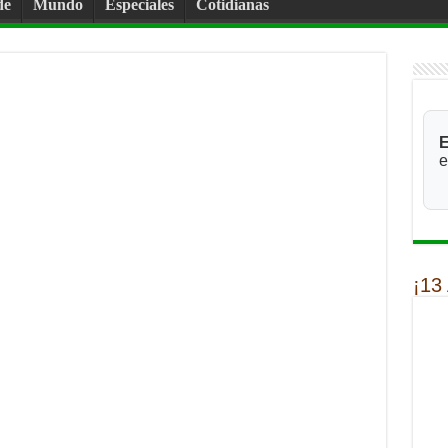
de
Mundo
Especiales
Cotidianas
E
e
¡13