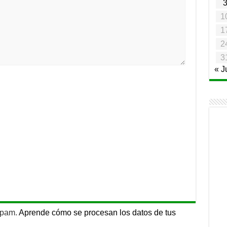
1
1
2
3
« J
 spam.
Aprende cómo se procesan los datos de tus