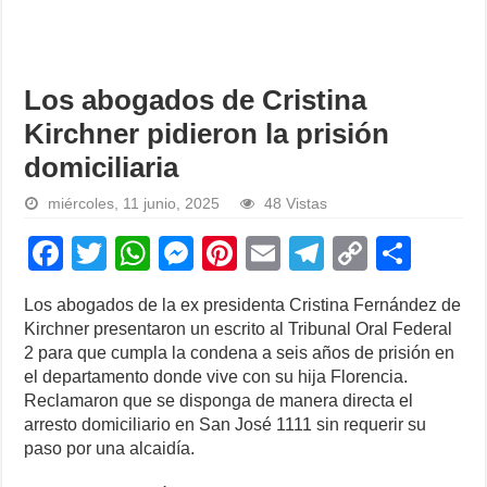
Los abogados de Cristina
Kirchner pidieron la prisión
domiciliaria
miércoles, 11 junio, 2025
48 Vistas
F
T
W
M
Pi
E
T
C
S
a
wi
h
e
nt
m
el
o
h
Los abogados de la ex presidenta Cristina Fernández de
c
tt
at
ss
er
ail
e
p
ar
Kirchner presentaron un escrito al Tribunal Oral Federal
e
er
s
e
e
gr
y
e
2 para que cumpla la condena a seis años de prisión en
el departamento donde vive con su hija Florencia.
b
A
n
st
a
Li
Reclamaron que se disponga de manera directa el
o
p
g
m
n
arresto domiciliario en San José 1111 sin requerir su
paso por una alcaidía.
o
p
er
k