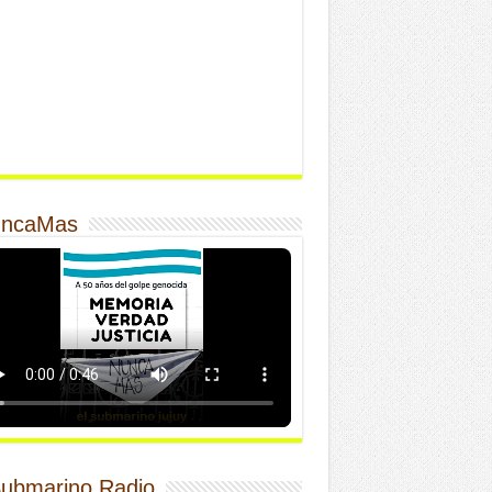
ncaMas
Submarino Radio