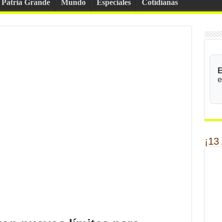
Patria Grande
Mundo
Especiales
Cotidianas
E
e
¡13