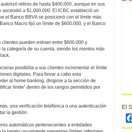
 autorizó retiros de hasta $400.000, aunque en sus
te ascendió a $1.000.000. El ICBC estableció un
que el Banco BBVA se posicionó con el límite más
 Banco Macro fijó un límite de $600.000, y el Banco
 clientes pueden extraer entre $600.000 y
 la categoría de su cuenta, siendo los montos más
lack.
cieras posibilita a sus clientes incrementar el límite
iones digitales. Para llevar a cabo esta
der al home banking, dirigirse a la sección de
ificar límite” dentro de los rangos permitidos por
ás, una verificación telefónica o una autenticación
El 
ar la gestión.
eros automáticos pertenecientes a entidades
 la tarjeta usualmente presentan límites inferiores