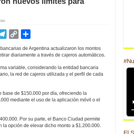
on nuevos límites para
tas
E
T
C
S
m
el
o
h
 bancarias de Argentina actualizaron los montos
il
e
p
ar
irar diariamente a través de cajeros automáticos.
gr
y
e
#Nu
orma variable, considerando la entidad bancaria
a
Li
rio, la red de cajeros utilizada y el perfil de cada
m
n
k
 base de $150.000 por día, ofreciendo la
.000 mediante el uso de la aplicación móvil o el
$400.000. Por su parte, el Banco Ciudad permite
n la opción de elevar dicho monto a $1.200.000.
El 