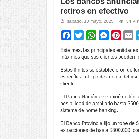
Los bancos anunciar
retiros en efectivo
sábado, 10 mayo, 2025
64 Vis
F
T
W
M
Pi
a
wi
h
e
nt
Este mes, las principales entidades
c
tt
at
ss
er
a
máximos que sus clientes pueden ret
e
er
s
e
e
Estos límites se establecieron de f
b
A
n
st
específica, el tipo de cuenta del usua
o
p
g
cliente.
o
p
er
El Banco Nación determinó un límite
k
posibilidad de ampliarlo hasta $500
sistema de home banking.
El Banco Provincia fijó un tope de 
extracciones de hasta $800.000, co