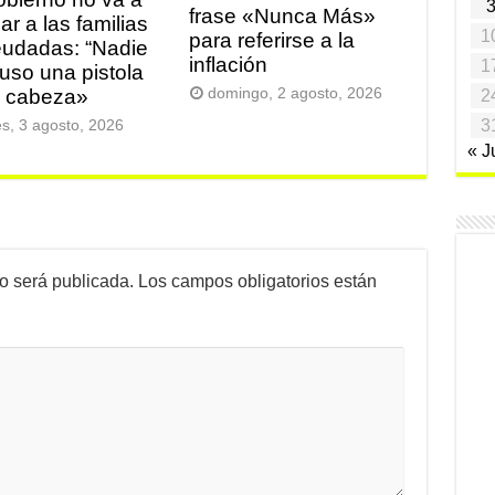
frase «Nunca Más»
ar a las familias
1
para referirse a la
udadas: “Nadie
inflación
1
puso una pistola
a cabeza»
domingo, 2 agosto, 2026
2
3
es, 3 agosto, 2026
« J
no será publicada.
Los campos obligatorios están