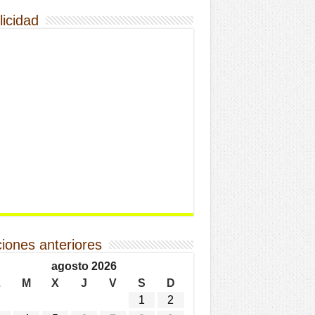
licidad
ciones anteriores
agosto 2026
L
M
X
J
V
S
D
1
2