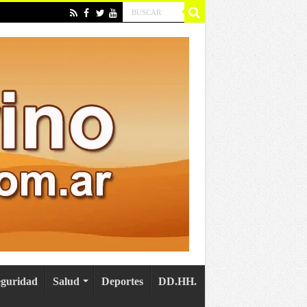
eguridad
Salud
Deportes
DD.HH.