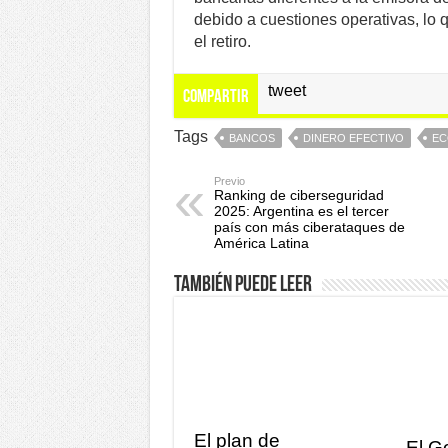
debido a cuestiones operativas, lo 
el retiro.
tweet
Compartir
Tags
BANCOS
DINERO EFECTIVO
EC
Previo
Ranking de ciberseguridad
2025: Argentina es el tercer
país con más ciberataques de
América Latina
También puede leer
El plan de
El G