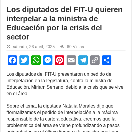
Los diputados del FIT-U quieren
interpelar a la ministra de
Educación por la crisis del
sector
sábado, 26 abril, 2025
60 Vistas
F
T
W
M
Pi
E
T
C
S
a
wi
h
e
nt
m
el
o
h
Los diputados del FIT-U presentaron un pedido de
c
tt
at
ss
er
ail
e
p
ar
interpelación en la legislatura, contra la ministra de
e
er
s
e
e
gr
y
e
Educación, Miriam Serrano, debió a la crisis que se vive
en el área.
b
A
n
st
a
Li
o
p
g
m
n
Sobre el tema, la diputada Natalia Morales dijo que
“formalizamos el pedido de interpelación a la máxima
o
p
er
k
responsable de la cartera educativa, creemos que la
k
problemática del área se viene profundizando a pasos
agigantados en el último tiempo y la ministra nos tiene