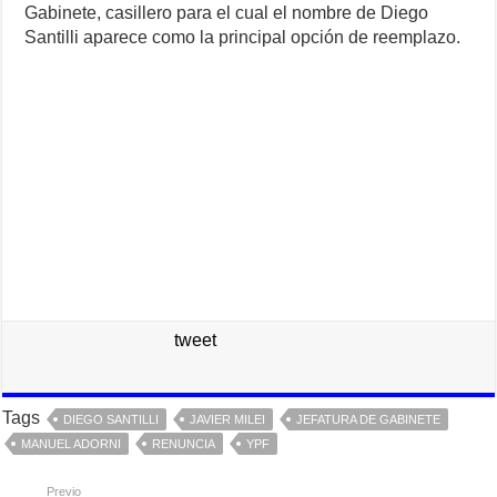
Gabinete, casillero para el cual el nombre de Diego
Santilli aparece como la principal opción de reemplazo.
tweet
Tags
DIEGO SANTILLI
JAVIER MILEI
JEFATURA DE GABINETE
MANUEL ADORNI
RENUNCIA
YPF
Previo