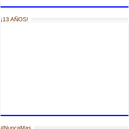
¡13 AÑOS!
#NuncaMas