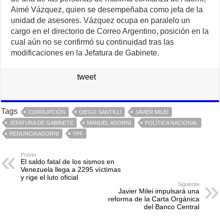
Aimé Vázquez, quien se desempeñaba como jefa de la
unidad de asesores. Vázquez ocupa en paralelo un
cargo en el directorio de Correo Argentino, posición en la
cual aún no se confirmó su continuidad tras las
modificaciones en la Jefatura de Gabinete.
tweet
Tags
CORRUPCIÓN
DIEGO SANTILLI
JAVIER MILEI
JEFATURA DE GABINETE
MANUEL ADORNI
POLÍTICA NACIONAL
RENUNCIA ADORNI
YPF
Previo
El saldo fatal de los sismos en
Venezuela llega a 2295 víctimas
y rige el luto oficial
Siguiente
Javier Milei impulsará una
reforma de la Carta Orgánica
del Banco Central