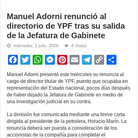
Manuel Adorni renunció al
directorio de YPF tras su salida
de la Jefatura de Gabinete
miércoles, 1 julio, 2026
4 Vistas
F
T
W
M
Pi
E
T
C
S
a
wi
h
e
nt
m
el
o
h
Manuel Adorni presentó este miércoles su renuncia al
c
tt
at
ss
er
ail
e
p
ar
cargo de director titular de YPF, puesto que ocupaba en
e
er
s
e
e
gr
y
e
representación del Estado nacional, pocos días después
de haber dejado la Jefatura de Gabinete en medio de
b
A
n
st
a
Li
una investigación judicial en su contra.
o
p
g
m
n
La dimisión fue comunicada mediante una breve carta
o
p
er
k
dirigida al presidente de la petrolera, Horacio Marín. La
k
renuncia deberá ser puesta a consideración de los
accionistas de la compañía para completar el