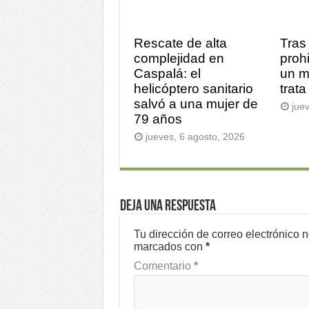
Rescate de alta
Tras
complejidad en
prohi
Caspalá: el
un m
helicóptero sanitario
trata
salvó a una mujer de
jue
79 años
jueves, 6 agosto, 2026
Deja una respuesta
Tu dirección de correo electrónico 
marcados con
*
Comentario
*