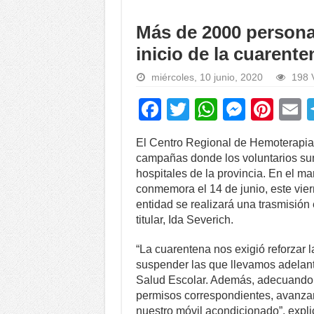
Más de 2000 persona
inicio de la cuarente
miércoles, 10 junio, 2020
198 
F
T
W
M
Pi
a
wi
h
e
nt
El Centro Regional de Hemoterapia “
c
tt
at
ss
er
a
campañas donde los voluntarios sum
e
er
s
e
e
hospitales de la provincia. En el m
conmemora el 14 de junio, este viern
b
A
n
st
entidad se realizará una trasmisión
o
p
g
titular, Ida Severich.
o
p
er
“La cuarentena nos exigió reforzar l
k
suspender las que llevamos adelante
Salud Escolar. Además, adecuando c
permisos correspondientes, avanza
nuestro móvil acondicionado”, expli