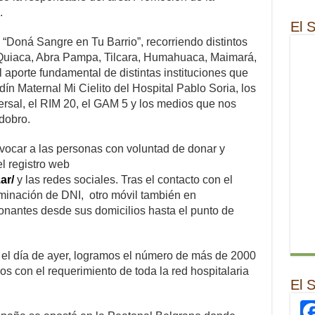
.
El 
 “Doná Sangre en Tu Barrio”, recorriendo distintos
La Quiaca, Abra Pampa, Tilcara, Humahuaca, Maimará,
 aporte fundamental de distintas instituciones que
dín Maternal Mi Cielito del Hospital Pablo Soria, los
versal, el RIM 20, el GAM 5 y los medios que nos
dobro.
onvocar a las personas con voluntad de donar y
l registro web
ar/
y las redes sociales. Tras el contacto con el
minación de DNI, otro móvil también en
donantes desde sus domicilios hasta el punto de
 el día de ayer, logramos el número de más de 2000
 con el requerimiento de toda la red hospitalaria
El 