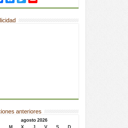
licidad
ciones anteriores
agosto 2026
L
M
X
J
V
S
D