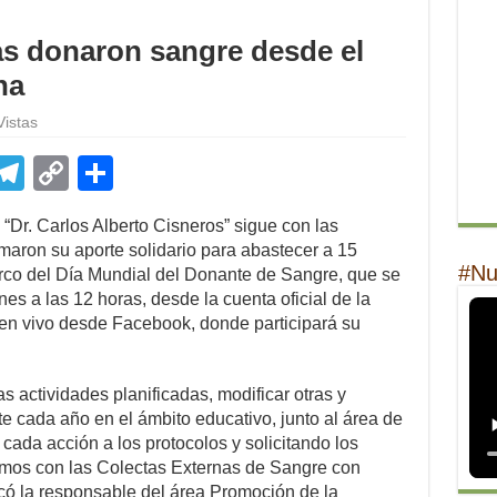
s donaron sangre desde el
na
Vistas
E
T
C
S
m
el
o
h
Dr. Carlos Alberto Cisneros” sigue con las
il
e
p
ar
aron su aporte solidario para abastecer a 15
gr
y
e
#Nu
arco del Día Mundial del Donante de Sangre, que se
es a las 12 horas, desde la cuenta oficial de la
a
Li
 en vivo desde Facebook, donde participará su
m
n
k
as actividades planificadas, modificar otras y
 cada año en el ámbito educativo, junto al área de
ada acción a los protocolos y solicitando los
mos con las Colectas Externas de Sangre con
có la responsable del área Promoción de la