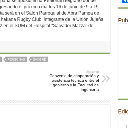
campaña se apostó en la Peatonal Belgrano donde
gresando el próximo martes 16 de junio de 9 a 19
 cita será en el Salón Parroquial de Abra Pampa de
Chakana Rugby Club, integrante de la Unión Jujeña
Pub
2 en el SUM del Hospital “Salvador Mazza” de
PERSONAS
SANGRE
Siguiente
Convenio de cooperación y
asistencia técnica entre el
gobierno y la Facultad de
Ingeniería
Edi