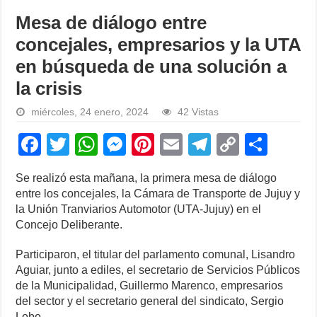
Mesa de diálogo entre
concejales, empresarios y la UTA
en búsqueda de una solución a
la crisis
miércoles, 24 enero, 2024
42 Vistas
F
T
W
M
Pi
E
T
C
S
a
wi
h
e
nt
m
el
o
h
Se realizó esta mañana, la primera mesa de diálogo
c
tt
at
ss
er
ail
e
p
ar
entre los concejales, la Cámara de Transporte de Jujuy y
e
er
s
e
e
gr
y
e
la Unión Tranviarios Automotor (UTA-Jujuy) en el
Concejo Deliberante.
b
A
n
st
a
Li
o
p
g
m
n
Participaron, el titular del parlamento comunal, Lisandro
Aguiar, junto a ediles, el secretario de Servicios Públicos
o
p
er
k
de la Municipalidad, Guillermo Marenco, empresarios
k
del sector y el secretario general del sindicato, Sergio
Lobo.