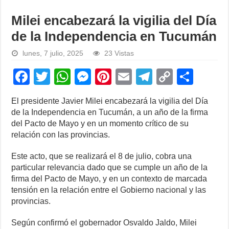
Milei encabezará la vigilia del Día
de la Independencia en Tucumán
lunes, 7 julio, 2025
23 Vistas
F
T
W
M
Pi
E
T
C
S
a
wi
h
e
nt
m
el
o
h
El presidente Javier Milei encabezará la vigilia del Día
c
tt
at
ss
er
ail
e
p
ar
de la Independencia en Tucumán, a un año de la firma
e
er
s
e
e
gr
y
e
del Pacto de Mayo y en un momento crítico de su
relación con las provincias.
b
A
n
st
a
Li
o
p
g
m
n
Este acto, que se realizará el 8 de julio, cobra una
particular relevancia dado que se cumple un año de la
o
p
er
k
firma del Pacto de Mayo, y en un contexto de marcada
k
tensión en la relación entre el Gobierno nacional y las
provincias.
Según confirmó el gobernador Osvaldo Jaldo, Milei