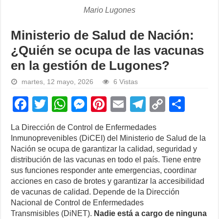
Mario Lugones
Ministerio de Salud de Nación:
¿Quién se ocupa de las vacunas
en la gestión de Lugones?
martes, 12 mayo, 2026
6 Vistas
F
T
W
M
Pi
E
T
C
S
a
wi
h
e
nt
m
el
o
h
La Dirección de Control de Enfermedades
c
tt
at
ss
er
ail
e
p
ar
Inmunoprevenibles (DiCEI) del Ministerio de Salud de la
e
er
s
e
e
gr
y
e
Nación se ocupa de garantizar la calidad, seguridad y
distribución de las vacunas en todo el país. Tiene entre
b
A
n
st
a
Li
sus funciones responder ante emergencias, coordinar
o
p
g
m
n
acciones en caso de brotes y garantizar la accesibilidad
de vacunas de calidad. Depende de la Dirección
o
p
er
k
Nacional de Control de Enfermedades
k
Transmisibles (DiNET).
Nadie está a cargo de ninguna