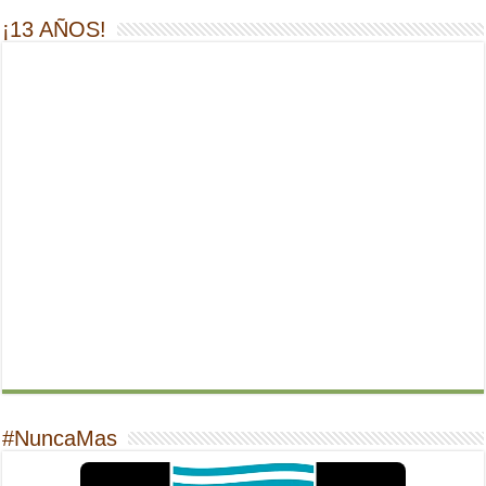
¡13 AÑOS!
#NuncaMas