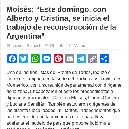
Moisés: “Este domingo, con
Alberto y Cristina, se inicia el
trabajo de reconstrucción de la
Argentina”
jueves, 8 agosto, 2019
194 Vistas
F
T
W
M
Pi
E
T
C
S
a
wi
h
e
nt
m
el
o
h
Una de las tres listas del Frente de Todos, realizó el
c
tt
at
ss
er
ail
e
p
ar
cierre de campaña en la sede del Partido Justicialista en
e
er
s
e
e
gr
y
e
Monterrico, con una reunión departamental con dirigente
de la zona. Encabezaron el acto los precandidatos a
b
A
n
st
a
Li
diputados nacionales, Carolina Moisés, Carlos Cantero
o
p
g
m
n
y Luciana Santillán. También estuvieron dirigentes de
las distintas localidades, militantes, independientes que
o
p
er
k
han entendido que la unidad es el eje para llevar
k
adelante el modelo de país que propone la fórmula