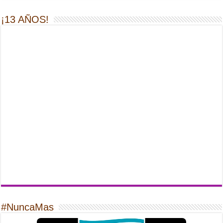
¡13 AÑOS!
#NuncaMas