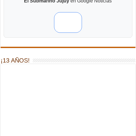
El Submarino Jujuy
en Google Noticias
¡13 AÑOS!