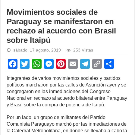
Movimientos sociales de
Paraguay se manifestaron en
rechazo al acuerdo con Brasil
sobre Itaipú
sábado, 17 agosto, 2019
253 Vistas
F
T
W
M
Pi
E
T
C
S
a
wi
h
e
nt
m
el
o
h
Integrantes de varios movimientos sociales y partidos
c
tt
at
ss
er
ail
e
p
ar
políticos marcharon por las calles de Asunción ayer y se
e
er
s
e
e
gr
y
e
congregaron en las inmediaciones del Congreso
Nacional en rechazo al acuerdo bilateral entre Paraguay
b
A
n
st
a
Li
y Brasil sobre la compra de potencia de Itaipú.
o
p
g
m
n
Por un lado, un grupo de militantes del Partido
o
p
er
k
Comunista Paraguayo marchó por las inmediaciones de
k
la Catedral Metropolitana, en donde se llevaba a cabo la