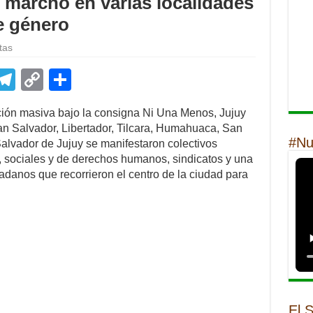
 marchó en varias localidades
de género
tas
E
T
C
S
m
el
o
h
ción masiva bajo la consigna Ni Una Menos, Jujuy
il
e
p
ar
n Salvador, Libertador, Tilcara, Humahuaca, San
gr
y
e
#Nu
alvador de Jujuy se manifestaron colectivos
s, sociales y de derechos humanos, sindicatos y una
a
Li
danos que recorrieron el centro de la ciudad para
m
n
k
El 