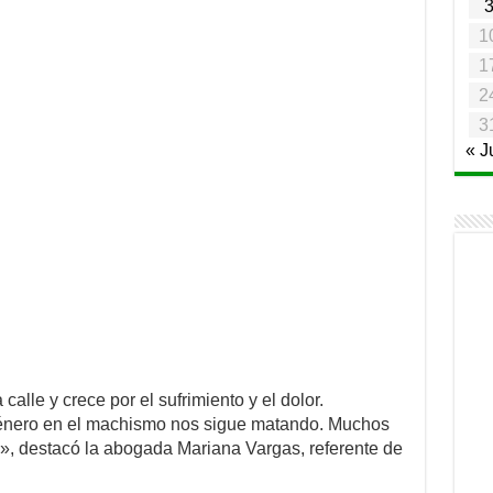
1
1
2
3
« J
alle y crece por el sufrimiento y el dolor.
énero en el machismo nos sigue matando. Muchos
, destacó la abogada Mariana Vargas, referente de