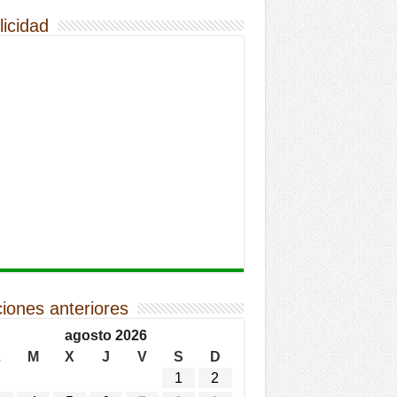
licidad
ciones anteriores
agosto 2026
L
M
X
J
V
S
D
1
2