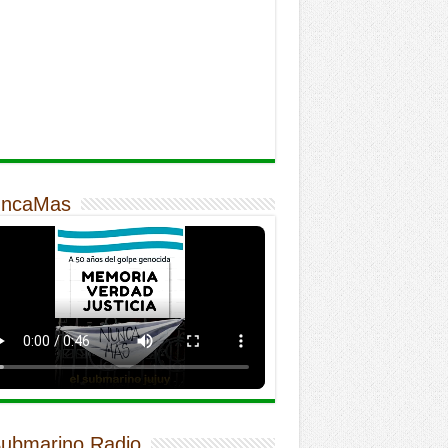
ncaMas
Submarino Radio