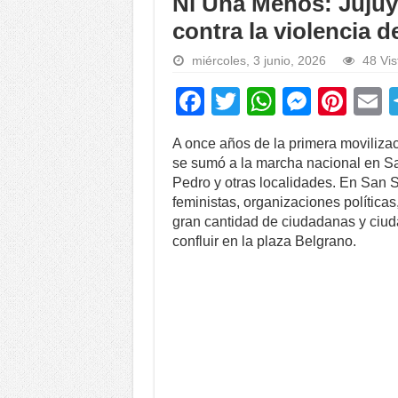
Ni Una Menos: Jujuy
contra la violencia 
miércoles, 3 junio, 2026
48 Vis
F
T
W
M
Pi
a
wi
h
e
nt
A once años de la primera moviliza
c
tt
at
ss
er
a
se sumó a la marcha nacional en Sa
e
er
s
e
e
Pedro y otras localidades. En San S
feministas, organizaciones política
b
A
n
st
gran cantidad de ciudadanas y ciuda
o
p
g
confluir en la plaza Belgrano.
o
p
er
k