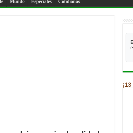
de
Mundo
Especiales
Cotidianas
E
e
¡13