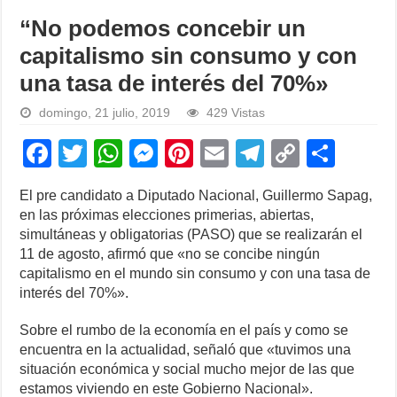
“No podemos concebir un
capitalismo sin consumo y con
una tasa de interés del 70%»
domingo, 21 julio, 2019
429 Vistas
F
T
W
M
Pi
E
T
C
S
a
wi
h
e
nt
m
el
o
h
El pre candidato a Diputado Nacional, Guillermo Sapag,
c
tt
at
ss
er
ail
e
p
ar
en las próximas elecciones primerias, abiertas,
e
er
s
e
e
gr
y
e
simultáneas y obligatorias (PASO) que se realizarán el
11 de agosto, afirmó que «no se concibe ningún
b
A
n
st
a
Li
capitalismo en el mundo sin consumo y con una tasa de
o
p
g
m
n
interés del 70%».
o
p
er
k
Sobre el rumbo de la economía en el país y como se
k
encuentra en la actualidad, señaló que «tuvimos una
situación económica y social mucho mejor de las que
estamos viviendo en este Gobierno Nacional».