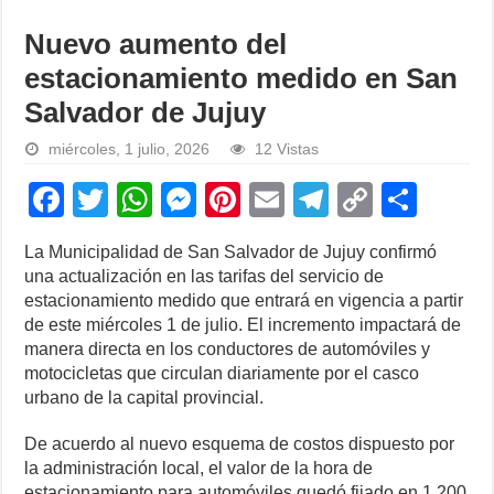
Nuevo aumento del
estacionamiento medido en San
Salvador de Jujuy
miércoles, 1 julio, 2026
12 Vistas
F
T
W
M
Pi
E
T
C
S
a
wi
h
e
nt
m
el
o
h
La Municipalidad de San Salvador de Jujuy confirmó
c
tt
at
ss
er
ail
e
p
ar
una actualización en las tarifas del servicio de
e
er
s
e
e
gr
y
e
estacionamiento medido que entrará en vigencia a partir
de este miércoles 1 de julio. El incremento impactará de
b
A
n
st
a
Li
manera directa en los conductores de automóviles y
o
p
g
m
n
motocicletas que circulan diariamente por el casco
urbano de la capital provincial.
o
p
er
k
k
De acuerdo al nuevo esquema de costos dispuesto por
la administración local, el valor de la hora de
estacionamiento para automóviles quedó fijado en 1.200