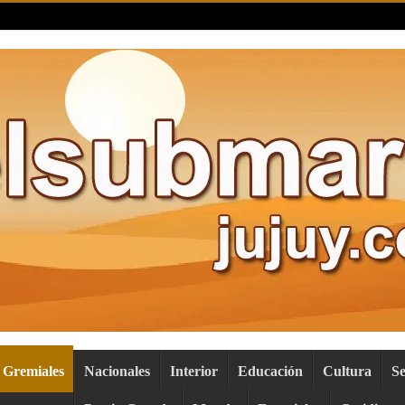
Gremiales
Nacionales
Interior
Educación
Cultura
S