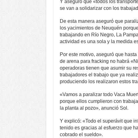
Y aseguró que «todos los transport
se van a solidarizar con los traba
De esta manera aseguró que paraliz
los yacimientos de Neuquén porque
trabajando en Río Negro, La Pampa,
actividad es una sola y la medida 
Por este motivo, aseguró que hasta 
de arena para fracking no habrá «Ni 
operadoras tienen que asumir su res
trabajadores el trabajo que ya real
produciendo los realizaron estos tra
«Vamos a paralizar todo Vaca Muerta
porque ellos cumplieron con trabajar
la planta al pozo», anunció Sol.
Y explicó: «Todo el superávit que i
tenido es gracias al esfuerzo que h
cobrado el sueldo».