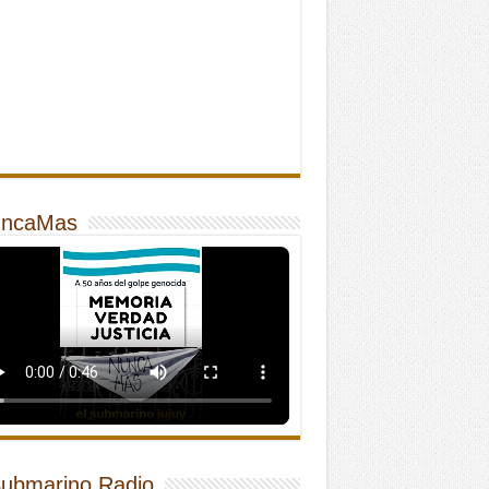
ncaMas
Submarino Radio