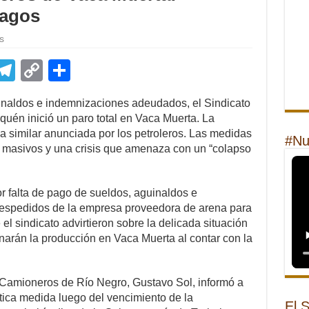
pagos
s
E
T
C
S
m
el
o
h
uinaldos e indemnizaciones adeudados, el Sindicato
il
e
p
ar
én inició un paro total en Vaca Muerta. La
gr
y
e
a similar anunciada por los petroleros. Las medidas
#Nu
 masivos y una crisis que amenaza con un “colapso
a
Li
m
n
r falta de pago de sueldos, aguinaldos e
k
despedidos de la empresa proveedora de arena para
l sindicato advirtieron sobre la delicada situación
enarán la producción en Vaca Muerta al contar con la
e Camioneros de Río Negro, Gustavo Sol, informó a
tica medida luego del vencimiento de la
El 