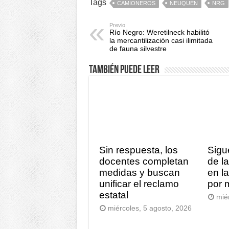
Tags
CAMIONEROS
NEUQUÉN
NRG
Previo
Río Negro: Weretilneck habilitó
la mercantilización casi ilimitada
de fauna silvestre
También puede leer
Sin respuesta, los
Sigu
docentes completan
de l
medidas y buscan
en l
unificar el reclamo
por 
estatal
mié
miércoles, 5 agosto, 2026