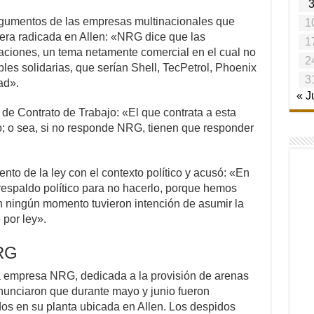
 argumentos de las empresas multinacionales que
1
nera radicada en Allen: «NRG dice que las
1
aciones, un tema netamente comercial en el cual no
2
es solidarias, que serían Shell, TecPetrol, Phoenix
3
ad».
« J
ey de Contrato de Trabajo: «El que contrata a esta
o; o sea, si no responde NRG, tienen que responder
ento de la ley con el contexto político y acusó: «En
respaldo político para no hacerlo, porque hemos
n ningún momento tuvieron intención de asumir la
 por ley».
NRG
la empresa NRG, dedicada a la provisión de arenas
enunciaron que durante mayo y junio fueron
s en su planta ubicada en Allen. Los despidos