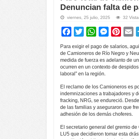
Denuncian falta de 
viernes, 25 julio, 2025
32 Vista
F
T
W
M
Pi
a
wi
h
e
nt
Para exigir el pago de salarios, ag
c
tt
at
ss
er
a
de Camioneros de Río Negro y Neuqu
e
er
s
e
e
medida de fuerza es adelanto de un
ocurren en un contexto de despidos
b
A
n
st
laboral” en la región.
o
p
g
El reclamo de los Camioneros es po
o
p
er
indemnizaciones a trabajadores y 
k
fracking, NRG, se endureció. Desde e
de las familias y aseguraron que fr
adhesión de los demás choferes.
El secretario general del gremio d
LU5 que decidieron tomar esta drás