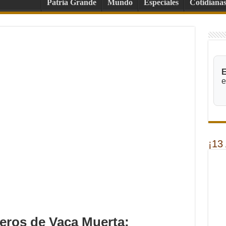
Patria Grande
Mundo
Especiales
Cotidiana
E
e
¡13
neros de Vaca Muerta: