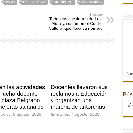
PARO
PETROLEROS
RÍO NEGRO
VACA MUERA
Siguiente
Todas las esculturas de Lola
Mora ya están en el Centro
Cultural que lleva su nombre
Tat
en las actividades
Docentes llevaron sus
a lucha docente
reclamos a Educación
Bús
a plaza Belgrano
y organizan una
Bús
mejoras salariales
marcha de antorchas
rcoles, 5 agosto, 2026
martes, 4 agosto, 2026