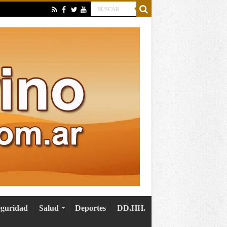
eguridad
Salud
Deportes
DD.HH.