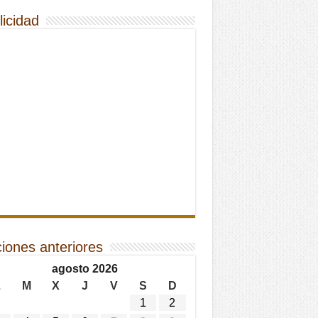
licidad
ciones anteriores
agosto 2026
L
M
X
J
V
S
D
1
2