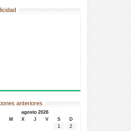
licidad
ciones anteriores
agosto 2026
L
M
X
J
V
S
D
1
2