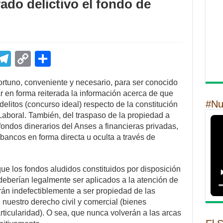
ado delictivo el fondo de
E
T
C
S
m
el
o
h
ortuno, conveniente y necesario, para ser conocido
il
e
p
ar
ar en forma reiterada la información acerca de que
gr
y
e
#Nu
elitos (concurso ideal) respecto de la constitución
 Laboral. También, del traspaso de la propiedad a
a
Li
 fondos dinerarios del Anses a financieras privadas,
m
n
 bancos en forma directa u oculta a través de
k
que los fondos aludidos constituidos por disposición
deberían legalmente ser aplicados a la atención de
arán indefectiblemente a ser propiedad de las
 nuestro derecho civil y comercial (bienes
rticularidad). O sea, que nunca volverán a las arcas