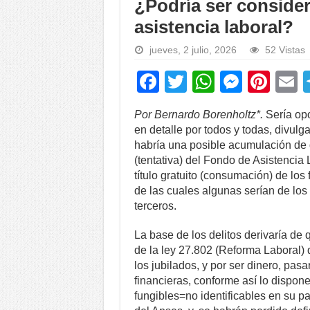
¿Podría ser consider
asistencia laboral?
jueves, 2 julio, 2026
52 Vistas
F
T
W
M
Pi
a
wi
h
e
nt
Por Bernardo Borenholtz*.
Sería op
c
tt
at
ss
er
a
en detalle por todos y todas, divulg
e
er
s
e
e
habría una posible acumulación de d
(tentativa) del Fondo de Asistencia
b
A
n
st
título gratuito (consumación) de los
o
p
g
de las cuales algunas serían de los
terceros.
o
p
er
k
La base de los delitos derivaría de 
de la ley 27.802 (Reforma Laboral) 
los jubilados, y por ser dinero, pas
financieras, conforme así lo dispone
fungibles=no identificables en su pa