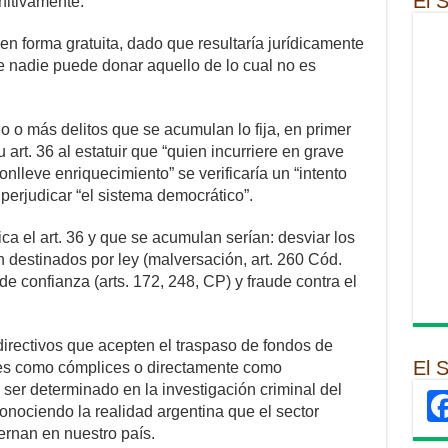
El 
nitivamente.
en forma gratuita, dado que resultaría jurídicamente
e nadie puede donar aquello de lo cual no es
no o más delitos que se acumulan lo fija, en primer
 art. 36 al estatuir que “quien incurriere en grave
onlleve enriquecimiento” se verificaría un “intento
 perjudicar “el sistema democrático”.
ica el art. 36 y que se acumulan serían: desviar los
án destinados por ley (malversación, art. 260 Cód.
e confianza (arts. 172, 248, CP) y fraude contra el
directivos que acepten el traspaso de fondos de
El 
ipes como cómplices o directamente como
 ser determinado en la investigación criminal del
onociendo la realidad argentina que el sector
iernan en nuestro país.