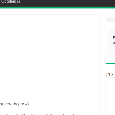
Cotidianas
E
e
¡13
generada por IA