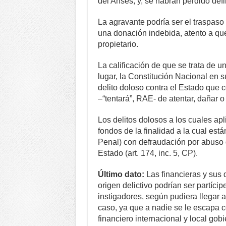
del Anses, y, se habrán perdido defi
La agravante podría ser el traspaso 
una donación indebida, atento a qu
propietario.
La calificación de que se trata de u
lugar, la Constitución Nacional en su
delito doloso contra el Estado que c
–“tentará”, RAE- de atentar, dañar o
Los delitos dolosos a los cuales apl
fondos de la finalidad a la cual est
Penal) con defraudación por abuso d
Estado (art. 174, inc. 5, CP).
Último dato:
Las financieras y sus 
origen delictivo podrían ser partíc
instigadores, según pudiera llegar a
caso, ya que a nadie se le escapa c
financiero internacional y local gob