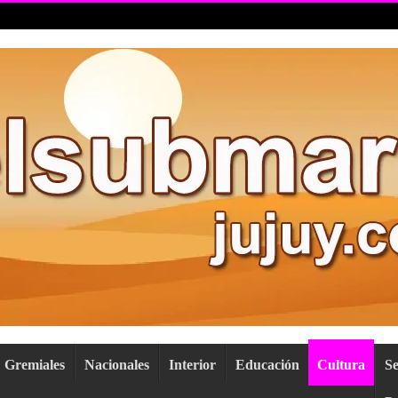
Gremiales
Nacionales
Interior
Educación
Cultura
S