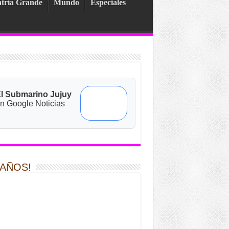
tria Grande
Mundo
Especiales
l Submarino Jujuy
n Google Noticias
 AÑOS!