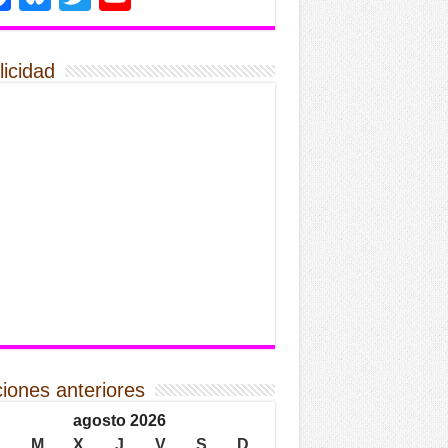
licidad
ciones anteriores
agosto 2026
L
M
X
J
V
S
D