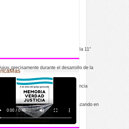
oria”, en el marco de las actividades de la 11°
Jujuy, precisamente durante el desarrollo de la
ncaMas
por ciento con herramientas de inteligencia
versos hitos de la historia jujeña, comenzando en