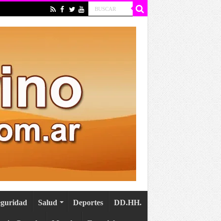
eguridad
Salud
Deportes
DD.HH.