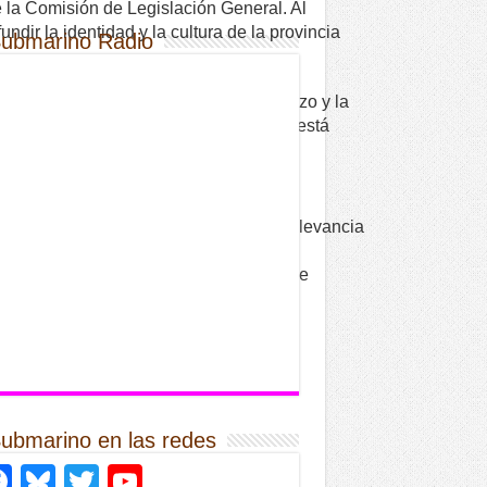
e la Comisión de Legislación General. Al
ndir la identidad y la cultura de la provincia
Submarino Radio
Jujuy, Belén Suárez, ponderó el esfuerzo y la
rutar de la obra muy pronto, ya que se está
ntecimiento cinematográfico de mayor relevancia
xponer el crecimiento de la industria
cultura a través de políticas públicas de
Submarino en las redes
Facebook
Bluesky
Twitter
YouTube