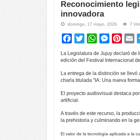
Reconocimiento legi
innovadora
domingo, 17 mayo, 2026
7 Vis
F
T
W
M
Pi
a
wi
h
e
nt
La Legislatura de Jujuy declaró de In
c
tt
at
ss
er
a
edición del Festival Internacional de
e
er
s
e
e
La entrega de la distinción se llevó
b
A
n
st
charla titulada “IA: Una nueva forma
o
p
g
El proyecto audiovisual destaca por
o
p
er
artificial.
k
A través de este recurso, la produc
la prehistoria y culminando en la ge
El valor de la tecnología aplicada a la cu