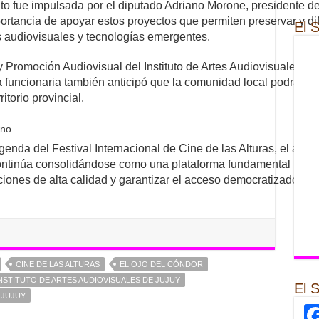
nto fue impulsada por el diputado Adriano Morone, presidente d
portancia de apoyar estos proyectos que permiten preservar y difu
El 
 audiovisuales y tecnologías emergentes.
 Promoción Audiovisual del Instituto de Artes Audiovisuales de 
a funcionaria también anticipó que la comunidad local podrá disf
ritorio provincial.
ino
enda del Festival Internacional de Cine de las Alturas, el aco
ontinúa consolidándose como una plataforma fundamental para e
ciones de alta calidad y garantizar el acceso democratizado a la 
CINE DE LAS ALTURAS
EL OJO DEL CÓNDOR
NSTITUTO DE ARTES AUDIOVISUALES DE JUJUY
El 
 JUJUY