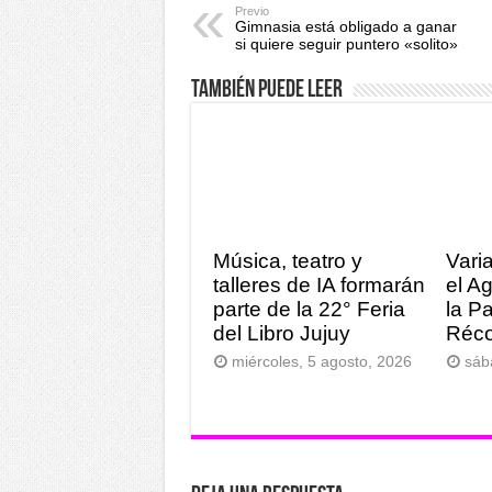
Previo
Gimnasia está obligado a ganar
si quiere seguir puntero «solito»
También puede leer
Música, teatro y
Vari
talleres de IA formarán
el A
parte de la 22° Feria
la P
del Libro Jujuy
Réco
miércoles, 5 agosto, 2026
sáb