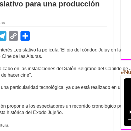
slativo para una producción
tas
E
T
C
S
m
el
o
h
terés Legislativo la película “El ojo del cóndor: Jujuy en la hist
il
e
p
ar
 Cine de las Alturas.
gr
y
e
 a cabo en las instalaciones del Salón Belgrano del Cabildo de 
a
Li
#Nu
 de hacer cine”.
m
n
 una particularidad tecnológica, ya que está realizado en un 70 
k
ción propone a los espectadores un recorrido cronológico por di
sta histórica del Éxodo Jujeño.
ltura