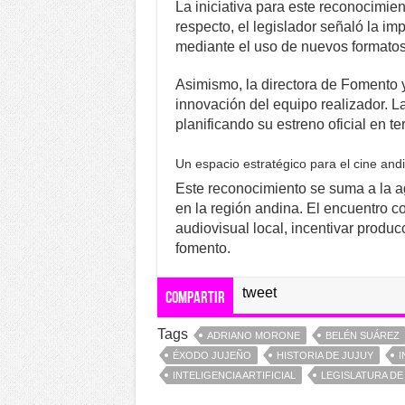
La iniciativa para este reconocimie
respecto, el legislador señaló la im
mediante el uso de nuevos formatos
Asimismo, la directora de Fomento y
innovación del equipo realizador. L
planificando su estreno oficial en ter
Un espacio estratégico para el cine and
Este reconocimiento se suma a la ag
en la región andina. El encuentro c
audiovisual local, incentivar produc
fomento.
tweet
Compartir
Tags
ADRIANO MORONE
BELÉN SUÁREZ
ÉXODO JUJEÑO
HISTORIA DE JUJUY
I
INTELIGENCIA ARTIFICIAL
LEGISLATURA DE