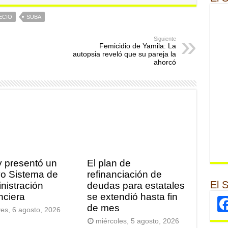
ECIO
SUBA
Siguiente
Femicidio de Yamila: La
autopsia reveló que su pareja la
ahorcó
y presentó un
El plan de
o Sistema de
refinanciación de
El 
nistración
deudas para estatales
nciera
se extendió hasta fin
de mes
ves, 6 agosto, 2026
miércoles, 5 agosto, 2026