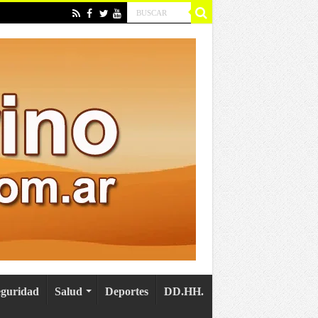
eguridad
Salud
Deportes
DD.HH.