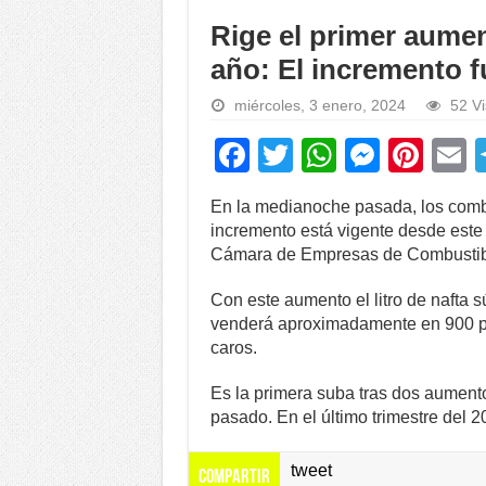
Rige el primer aumen
año: El incremento f
miércoles, 3 enero, 2024
52 Vi
F
T
W
M
Pi
a
wi
h
e
nt
En la medianoche pasada, los combu
c
tt
at
ss
er
a
incremento está vigente desde este m
e
er
s
e
e
Cámara de Empresas de Combustibl
b
A
n
st
Con este aumento el litro de nafta 
o
p
g
venderá aproximadamente en 900 pes
caros.
o
p
er
k
Es la primera suba tras dos aument
pasado. En el último trimestre del 
tweet
Compartir