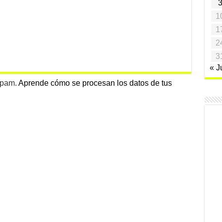
1
1
2
3
« J
 spam.
Aprende cómo se procesan los datos de tus