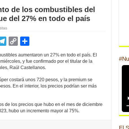
to de los combustibles del
ue del 27% en todo el país
stas
E
T
C
S
m
el
o
h
stibles aumentaron un 27% en todo el país. El
il
e
p
ar
#Nu
iércoles, y fue confirmado por el titular de la
gr
y
e
es, Raúl Castellanos.
a
Li
súper costará unos 720 pesos, y la premium se
m
n
os. En el interior, los precios podrían ser más
k
os de los precios que hubo en el mes de diciembre
2023, hubo un incremento mayor al 75%.
El 