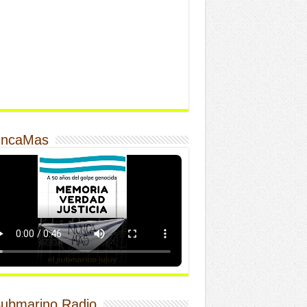
ncaMas
Submarino Radio