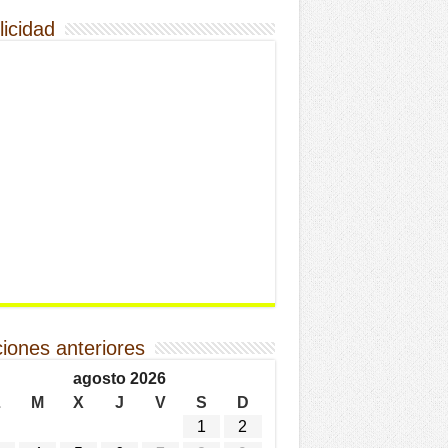
licidad
ciones anteriores
agosto 2026
L
M
X
J
V
S
D
1
2