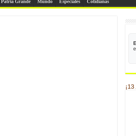
Patria Grande
Mundo
Especiales
Cotidianas
E
e
¡13