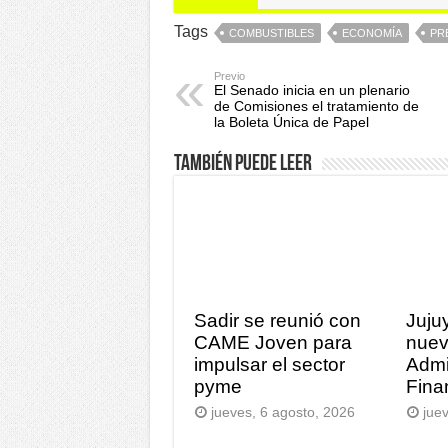
Tags
COMBUSTIBLES
ECONOMÍA
PR
Previo
El Senado inicia en un plenario
de Comisiones el tratamiento de
la Boleta Única de Papel
También puede leer
Sadir se reunió con
Juju
CAME Joven para
nuev
impulsar el sector
Admi
pyme
Fina
jueves, 6 agosto, 2026
jue