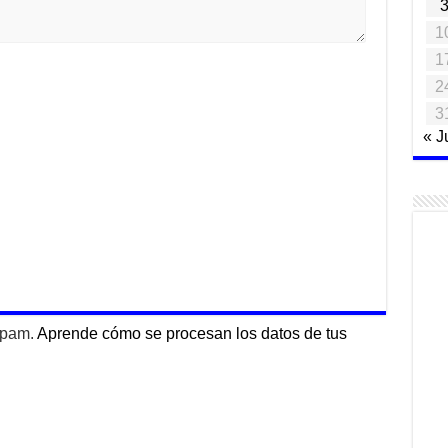
1
1
2
3
« J
 spam.
Aprende cómo se procesan los datos de tus