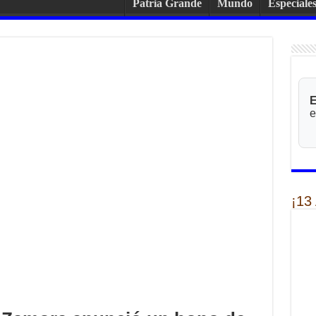
Patria Grande
Mundo
Especiale
E
e
¡13