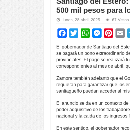
Santiago del Estero
500 mil pesos para l
lunes, 28 abril, 2025
67 Vistas
F
T
W
M
Pi
a
wi
h
e
nt
El gobernador de Santiago del Este
c
tt
at
ss
er
a
se pagará un bono extraordinario d
e
er
s
e
e
provinciales. El pago se realizará l
correspondientes al mes de abril, 
b
A
n
st
o
p
g
Zamora también adelantó que el Gobi
requieran para garantizar que los em
o
p
er
santiagueño puedan acceder al mis
k
El anuncio se da en un contexto de 
poder adquisitivo de los trabajador
nacional y la caída de los ingresos f
En este sentido, el gobernador reco