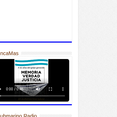
ncaMas
Submarino Radio