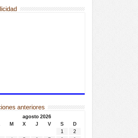
licidad
ciones anteriores
agosto 2026
L
M
X
J
V
S
D
1
2