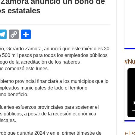
: Zamora anunció un bono de
os estatales
E
T
C
S
m
el
o
h
ro, Gerardo Zamora, anunció que este miércoles 30
il
e
p
ar
e 500 mil pesos para todos los empleados públicos
gr
y
e
#Nu
uego de la acreditación de los haberes
que comenzó este lunes.
a
Li
m
n
erno provincial financiará a los municipios que lo
pleados municipales de todo el territorio
k
mo beneficio.
fuertes esfuerzos provinciales para sostener el
es públicos, a pesar de la recesión económica
iscales.
rdó que durante 2024 y en el primer trimestre de
El 