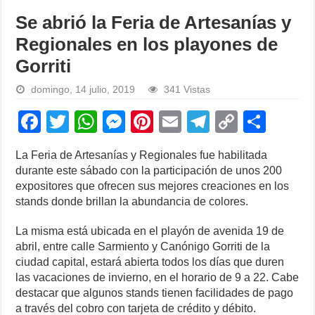
Se abrió la Feria de Artesanías y
Regionales en los playones de
Gorriti
domingo, 14 julio, 2019
341 Vistas
F
T
W
M
Pi
E
T
C
S
a
wi
h
e
nt
m
el
o
h
La Feria de Artesanías y Regionales fue habilitada
c
tt
at
ss
er
ail
e
p
ar
durante este sábado con la participación de unos 200
e
er
s
e
e
gr
y
e
expositores que ofrecen sus mejores creaciones en los
stands donde brillan la abundancia de colores.
b
A
n
st
a
Li
o
p
g
m
n
La misma está ubicada en el playón de avenida 19 de
abril, entre calle Sarmiento y Canónigo Gorriti de la
o
p
er
k
ciudad capital, estará abierta todos los días que duren
k
las vacaciones de invierno, en el horario de 9 a 22. Cabe
destacar que algunos stands tienen facilidades de pago
a través del cobro con tarjeta de crédito y débito.