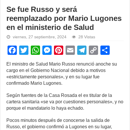
Se fue Russo y será
reemplazado por Mario Lugones
en el ministerio de Salud
viernes, 27 septiembre, 2024
28 Vistas
F
T
W
M
Pi
E
T
C
S
a
wi
h
e
nt
m
el
o
h
El ministro de Salud Mario Russo renunció anoche su
c
tt
at
ss
er
ail
e
p
ar
cargo en el Gobierno Nacional debido a motivos
e
er
s
e
e
gr
y
e
«estrictamente personales», y en su lugar fue
confirmado Mario Lugones.
b
A
n
st
a
Li
o
p
g
m
n
Según fuentes de la Casa Rosada el ex titular de la
cartera sanitaria «se va por cuestiones personales», y no
o
p
er
k
porque el mandatario lo haya echado.
k
Pocos minutos después de conocerse la salida de
Russo, el gobierno confirmó a Lugones en su lugar,