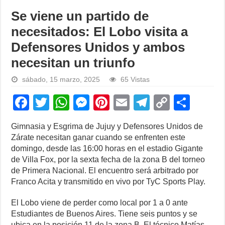
Se viene un partido de
necesitados: El Lobo visita a
Defensores Unidos y ambos
necesitan un triunfo
sábado, 15 marzo, 2025
65 Vistas
F
T
W
M
Pi
E
T
C
S
a
wi
h
e
nt
m
el
o
h
Gimnasia y Esgrima de Jujuy y Defensores Unidos de
c
tt
at
ss
er
ail
e
p
ar
Zárate necesitan ganar cuando se enfrenten este
e
er
s
e
e
gr
y
e
domingo, desde las 16:00 horas en el estadio Gigante
de Villa Fox, por la sexta fecha de la zona B del torneo
b
A
n
st
a
Li
de Primera Nacional. El encuentro será arbitrado por
o
p
g
m
n
Franco Acita y transmitido en vivo por TyC Sports Play.
o
p
er
k
El Lobo viene de perder como local por 1 a 0 ante
k
Estudiantes de Buenos Aires. Tiene seis puntos y se
ubica en la posición 11 de la zona B. El técnico Matías