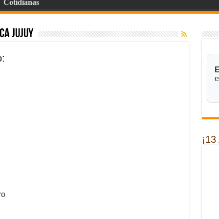
Cotidianas
ca Jujuy
o:
E
e
¡13
ro