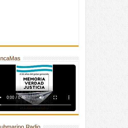
ncaMas
Submarino Radio