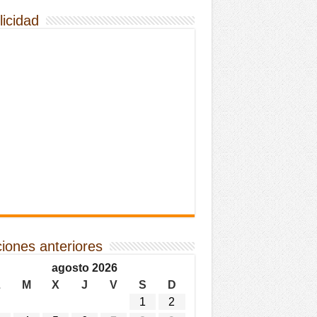
licidad
ciones anteriores
agosto 2026
L
M
X
J
V
S
D
1
2