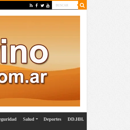
eguridad
Salud
Deportes
DD.HH.