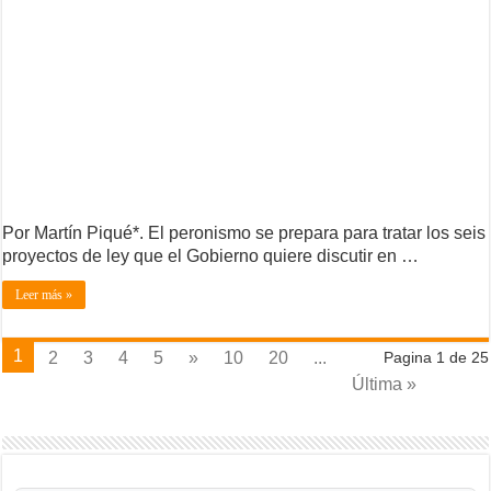
Por Martín Piqué*. El peronismo se prepara para tratar los seis
proyectos de ley que el Gobierno quiere discutir en …
Leer más »
1
2
3
4
5
»
10
20
...
Pagina 1 de 25
Última »