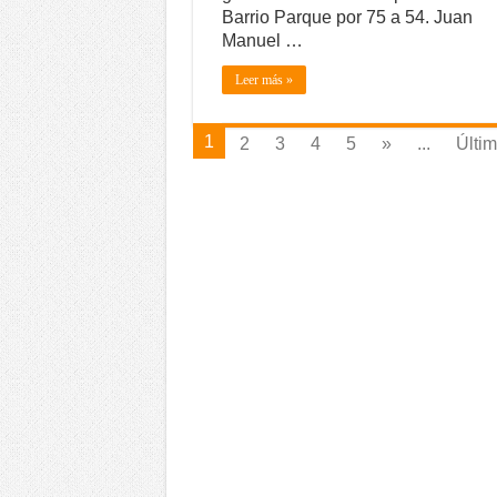
Barrio Parque por 75 a 54. Juan
Manuel …
Leer más »
1
2
3
4
5
»
...
Últim