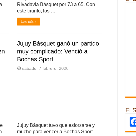
a
Rivadavia Básquet por 73 a 65. Con
este triunfo, los …
Leer más »
Jujuy Básquet ganó un partido
en
muy complicado: Venció a
Bochas Sport
sábado, 7 febrero, 2026
El 
de
Jujuy Básquet tuvo que esforzarse y
n
mucho para vencer a Bochas Sport