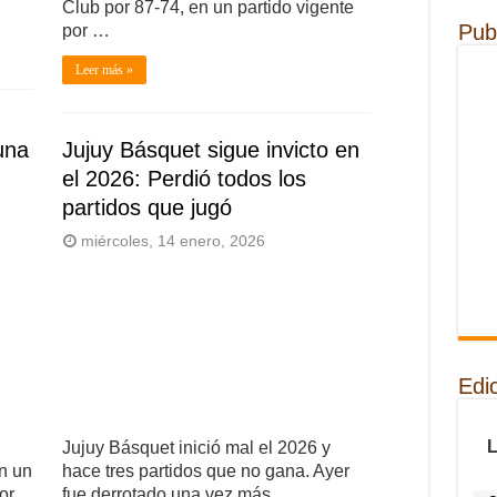
Club por 87-74, en un partido vigente
Pub
por …
Leer más »
una
Jujuy Básquet sigue invicto en
el 2026: Perdió todos los
partidos que jugó
miércoles, 14 enero, 2026
Edi
Jujuy Básquet inició mal el 2026 y
en un
hace tres partidos que no gana. Ayer
or
fue derrotado una vez más,