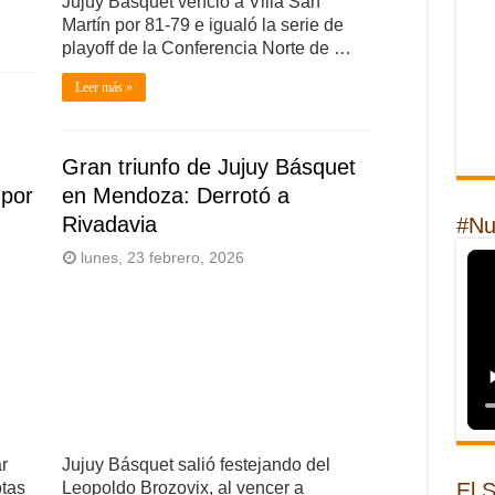
Jujuy Básquet venció a Villa San
Martín por 81-79 e igualó la serie de
playoff de la Conferencia Norte de …
Leer más »
Gran triunfo de Jujuy Básquet
 por
en Mendoza: Derrotó a
Rivadavia
#Nu
lunes, 23 febrero, 2026
r
Jujuy Básquet salió festejando del
otas
Leopoldo Brozovix, al vencer a
El 