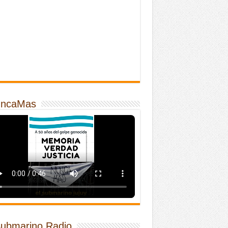
ncaMas
Submarino Radio