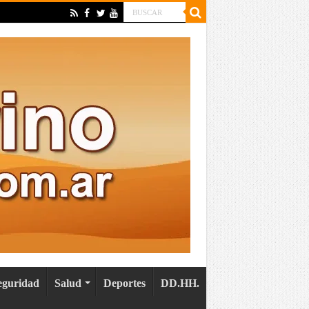
eguridad
Salud
Deportes
DD.HH.