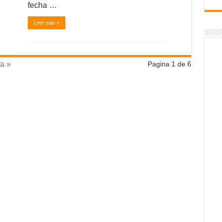
fecha …
Leer más »
a »
Pagina 1 de 6