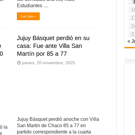
Estudiantes …
1
Leer más »
1
2
3
Jujuy Básquet perdió en su
« J
e
casa: Fue ante Villa San
20
Martín por 85 a 77
jueves, 20 noviembre, 2025
Jujuy Básquet perdió anoche con Villa
San Martin de Chaco 85 a 77 en
ó la
partido correspondiente a la cuarta
e