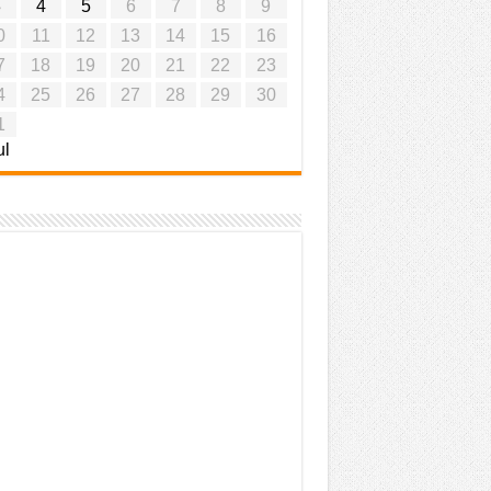
3
4
5
6
7
8
9
0
11
12
13
14
15
16
7
18
19
20
21
22
23
4
25
26
27
28
29
30
1
ul