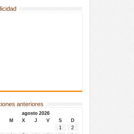
licidad
ciones anteriores
agosto 2026
L
M
X
J
V
S
D
1
2