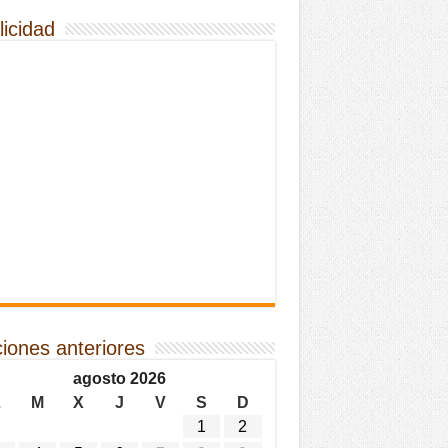
licidad
ciones anteriores
agosto 2026
L
M
X
J
V
S
D
1
2