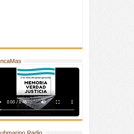
ncaMas
Submarino Radio