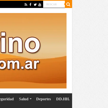
eguridad
Salud
Deportes
DD.HH.