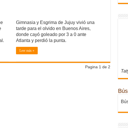
de
Gimnasia y Esgrima de Jujuy vivió una
e
tarde para el olvido en Buenos Aires,
donde cayó goleado por 3 a 0 ante
l.
Atlanta y perdió la punta.
Leer más »
Pagina 1 de 2
Tat
Bús
Bús