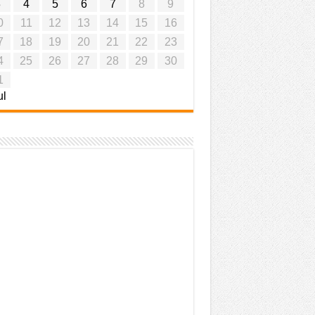
3
4
5
6
7
8
9
0
11
12
13
14
15
16
7
18
19
20
21
22
23
4
25
26
27
28
29
30
1
ul