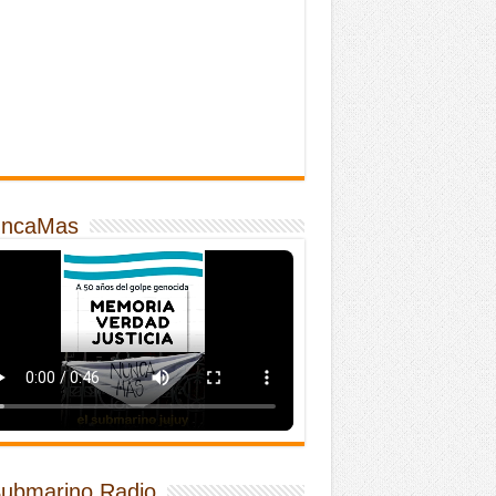
ncaMas
Submarino Radio