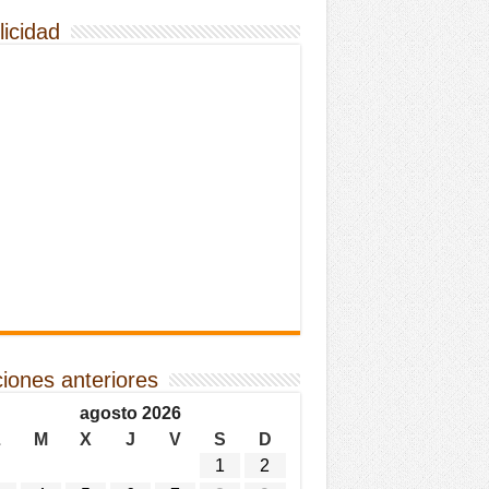
licidad
ciones anteriores
agosto 2026
L
M
X
J
V
S
D
1
2