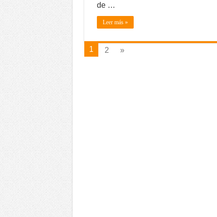
de …
Leer más »
1
2
»