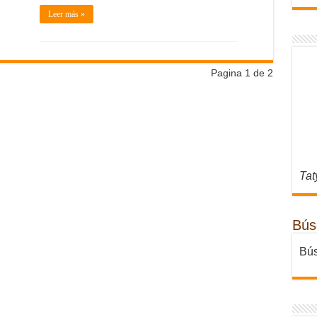
Leer más »
Pagina 1 de 2
Tat
Bús
Bús