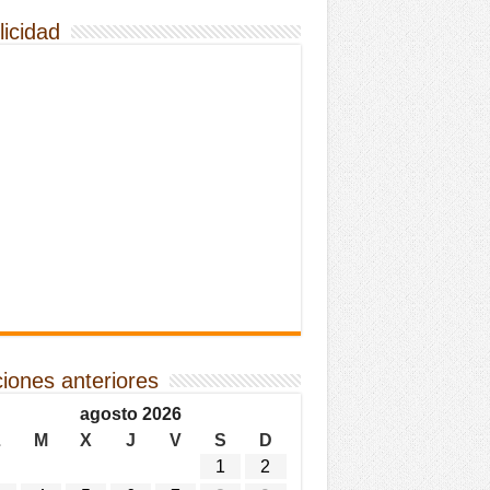
licidad
ciones anteriores
agosto 2026
L
M
X
J
V
S
D
1
2