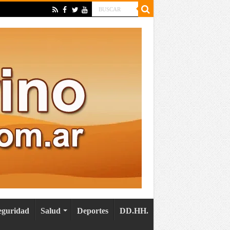
eguridad
Salud
Deportes
DD.HH.