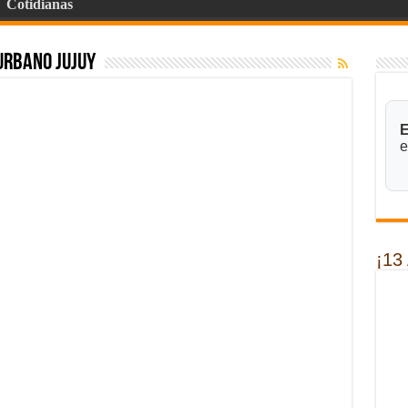
Cotidianas
urbano jujuy
E
e
¡13