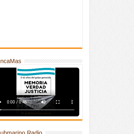
ncaMas
Submarino Radio