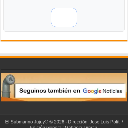
El Submarino Jujuy® © 2026 - Dirección: José Luis Politi /
Edición General: Gabriela Tijman.