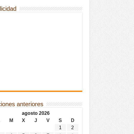
licidad
ciones anteriores
agosto 2026
L
M
X
J
V
S
D
1
2