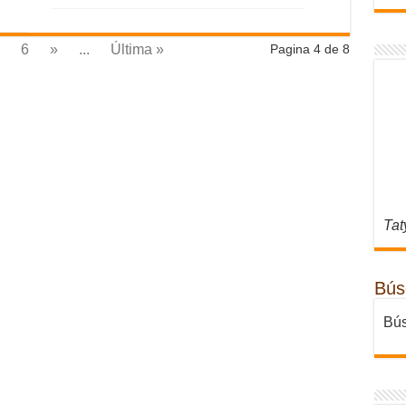
6
»
...
Última »
Pagina 4 de 8
Tat
Bús
Bús