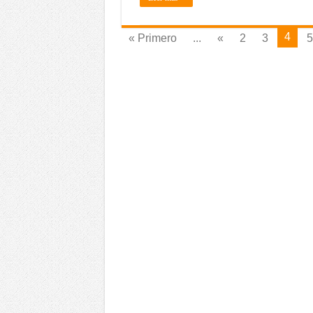
4
« Primero
...
«
2
3
5