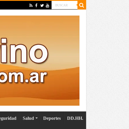
eguridad
Salud
Deportes
DD.HH.