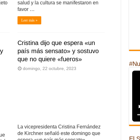
jeto
salud y la cultura se manifestaron en
favor …
Leer más »
Cristina dijo que espera «un
 y
país más sensato» y sostuvo
que no quiere «fueros»
#Nu
domingo, 22 octubre, 2023
La vicepresidenta Cristina Fernández
de Kirchner señaló este domingo que
que
El 
espera «un país más sensato»