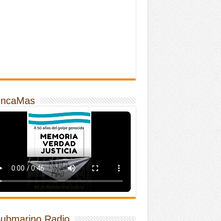
ncaMas
Submarino Radio