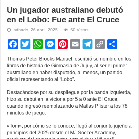
Un jugador australiano debutó
en el Lobo: Fue ante El Cruce
sábado, 26 abril, 2025
60 Vistas
F
T
W
M
Pi
E
T
C
S
a
wi
h
e
nt
m
el
o
h
Thomas Peter Brooks Manuel, escribió su nombre en los
c
tt
at
ss
er
ail
e
p
ar
libros de historia de Gimnasia de Jujuy, al ser el primer
e
er
s
e
e
gr
y
e
australiano en haber disputado, al menos, un partido
oficial representando al “Lobo”.
b
A
n
st
a
Li
o
p
g
m
n
Destacándose por su despliegue por la banda izquierda,
hizo su debut en la victoria por 5 a 0 ante El Cruce,
o
p
er
k
cuando ingresó reemplazando a Matías Pfister a los 78
k
minutos de juego.
«Tom», por cómo se lo conoce, llegó al conjunto jujeño a
principios del 2025 desde el MJ Soccer Academy,