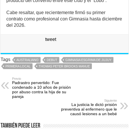
producto del convenio entre este club y el “Lobo”.
Cabe resaltar, que recientemente firmó su primer
contrato como profesional con Gimnasia hasta diciembre
del 2026.
tweet
Tags
AUSTRALIANO
DEBUT
GIMNASIA ESGRIMA DE JUJUY
PRIMERA LOCAL
THOMAS PETER BROOKS MANUE
Previo
Padrastro pervertido: Fue
condenado a 10 años de prisión
por abuso contra la hija de su
pareja
Siguiente
La justicia le dictó prisión
preventiva al enfermero que le
causó lesiones a un bebé
También puede leer