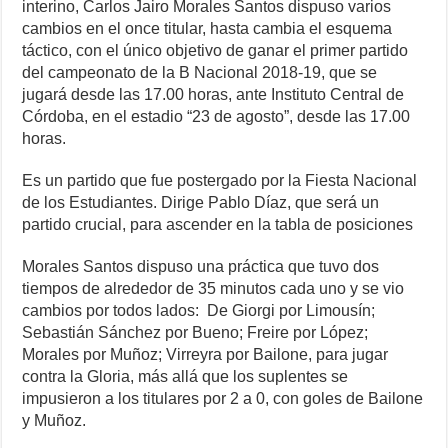
c
tt
at
ss
er
ail
e
p
ar
interino, Carlos Jairo Morales Santos dispuso varios
e
er
s
e
e
gr
y
e
cambios en el once titular, hasta cambia el esquema
táctico, con el único objetivo de ganar el primer partido
b
A
n
st
a
Li
del campeonato de la B Nacional 2018-19, que se
o
p
g
m
n
jugará desde las 17.00 horas, ante Instituto Central de
Córdoba, en el estadio “23 de agosto”, desde las 17.00
o
p
er
k
horas.
k
Es un partido que fue postergado por la Fiesta Nacional
de los Estudiantes. Dirige Pablo Díaz, que será un
partido crucial, para ascender en la tabla de posiciones
Morales Santos dispuso una práctica que tuvo dos
tiempos de alrededor de 35 minutos cada uno y se vio
cambios por todos lados: De Giorgi por Limousín;
Sebastián Sánchez por Bueno; Freire por López;
Morales por Muñoz; Virreyra por Bailone, para jugar
contra la Gloria, más allá que los suplentes se
impusieron a los titulares por 2 a 0, con goles de Bailone
y Muñoz.