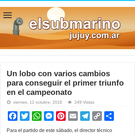
Un lobo con varios cambios
para conseguir el primer triunfo
en el campeonato
viernes, 12 octubre, 2018
249 Vistas
F
T
W
M
Pi
E
T
C
S
a
wi
h
e
nt
m
el
o
h
Para el partido de este sábado, el director técnico