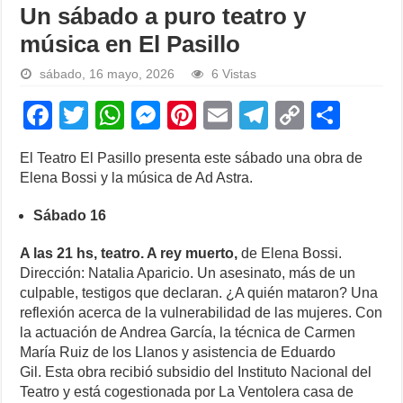
Un sábado a puro teatro y
música en El Pasillo
sábado, 16 mayo, 2026
6 Vistas
F
T
W
M
Pi
E
T
C
S
a
wi
h
e
nt
m
el
o
h
El Teatro El Pasillo presenta este sábado una obra de
c
tt
at
ss
er
ail
e
p
ar
Elena Bossi y la música de Ad Astra.
e
er
s
e
e
gr
y
e
Sábado 16
b
A
n
st
a
Li
o
p
g
m
n
A las 21 hs, teatro. A rey muerto,
de Elena Bossi.
Dirección: Natalia Aparicio. Un asesinato, más de un
o
p
er
k
culpable, testigos que declaran. ¿A quién mataron? Una
k
reflexión acerca de la vulnerabilidad de las mujeres. Con
la actuación de Andrea García, la técnica de Carmen
María Ruiz de los Llanos y asistencia de Eduardo
Gil. Esta obra recibió subsidio del Instituto Nacional del
Teatro y está cogestionada por La Ventolera casa de