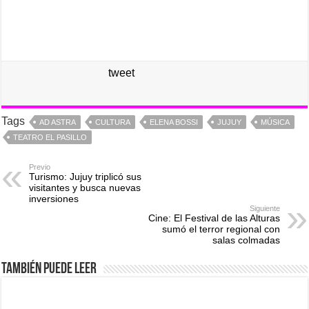
tweet
Tags
AD ASTRA
CULTURA
ELENA BOSSI
JUJUY
MÚSICA
TEATRO EL PASILLO
Previo
Turismo: Jujuy triplicó sus
visitantes y busca nuevas
inversiones
Siguiente
Cine: El Festival de las Alturas
sumó el terror regional con
salas colmadas
También puede leer