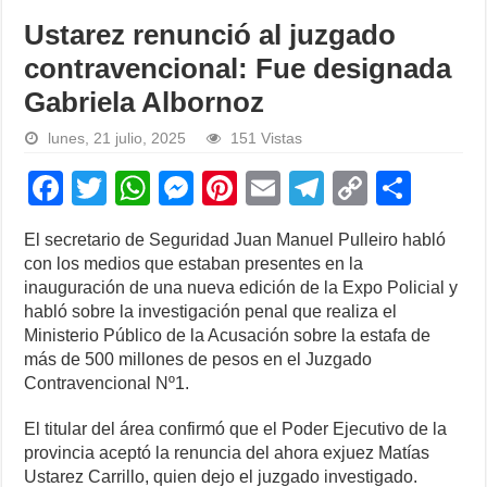
Ustarez renunció al juzgado
contravencional: Fue designada
Gabriela Albornoz
lunes, 21 julio, 2025
151 Vistas
F
T
W
M
Pi
E
T
C
S
a
wi
h
e
nt
m
el
o
h
El secretario de Seguridad Juan Manuel Pulleiro habló
c
tt
at
ss
er
ail
e
p
ar
con los medios que estaban presentes en la
e
er
s
e
e
gr
y
e
inauguración de una nueva edición de la Expo Policial y
habló sobre la investigación penal que realiza el
b
A
n
st
a
Li
Ministerio Público de la Acusación sobre la estafa de
o
p
g
m
n
más de 500 millones de pesos en el Juzgado
Contravencional Nº1.
o
p
er
k
k
El titular del área confirmó que el Poder Ejecutivo de la
provincia aceptó la renuncia del ahora exjuez Matías
Ustarez Carrillo, quien dejo el juzgado investigado.