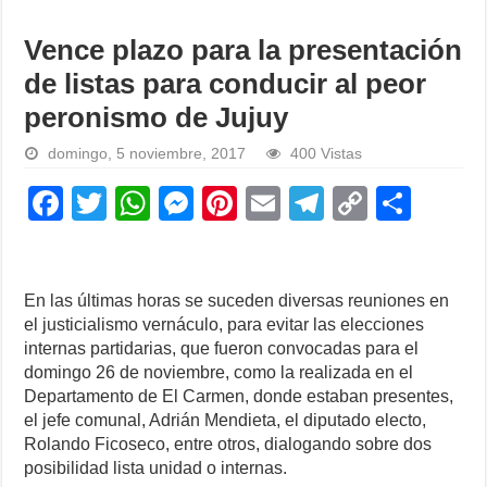
Vence plazo para la presentación
de listas para conducir al peor
peronismo de Jujuy
domingo, 5 noviembre, 2017
400 Vistas
F
T
W
M
Pi
E
T
C
S
a
wi
h
e
nt
m
el
o
h
c
tt
at
ss
er
ail
e
p
ar
e
er
s
e
e
gr
y
e
En las últimas horas se suceden diversas reuniones en
el justicialismo vernáculo, para evitar las elecciones
b
A
n
st
a
Li
internas partidarias, que fueron convocadas para el
o
p
g
m
n
domingo 26 de noviembre, como la realizada en el
Departamento de El Carmen, donde estaban presentes,
o
p
er
k
el jefe comunal, Adrián Mendieta, el diputado electo,
k
Rolando Ficoseco, entre otros, dialogando sobre dos
posibilidad lista unidad o internas.