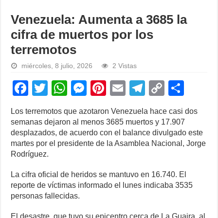
Venezuela: Aumenta a 3685 la
cifra de muertos por los
terremotos
miércoles, 8 julio, 2026
2 Vistas
F
T
W
M
Pi
E
T
C
S
a
wi
h
e
nt
m
el
o
h
Los terremotos que azotaron Venezuela hace casi dos
c
tt
at
ss
er
ail
e
p
ar
semanas dejaron al menos 3685 muertos y 17.907
e
er
s
e
e
gr
y
e
desplazados, de acuerdo con el balance divulgado este
martes por el presidente de la Asamblea Nacional, Jorge
b
A
n
st
a
Li
Rodríguez.
o
p
g
m
n
La cifra oficial de heridos se mantuvo en 16.740. El
o
p
er
k
reporte de víctimas informado el lunes indicaba 3535
k
personas fallecidas.
El desastre, que tuvo su epicentro cerca de La Guaira, al