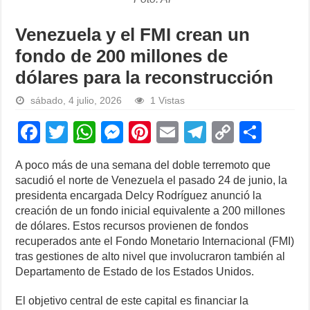
Venezuela y el FMI crean un
fondo de 200 millones de
dólares para la reconstrucción
sábado, 4 julio, 2026
1 Vistas
F
T
W
M
Pi
E
T
C
S
a
wi
h
e
nt
m
el
o
h
A poco más de una semana del doble terremoto que
c
tt
at
ss
er
ail
e
p
ar
sacudió el norte de Venezuela el pasado 24 de junio, la
e
er
s
e
e
gr
y
e
presidenta encargada Delcy Rodríguez anunció la
creación de un fondo inicial equivalente a 200 millones
b
A
n
st
a
Li
de dólares. Estos recursos provienen de fondos
o
p
g
m
n
recuperados ante el Fondo Monetario Internacional (FMI)
tras gestiones de alto nivel que involucraron también al
o
p
er
k
Departamento de Estado de los Estados Unidos.
k
El objetivo central de este capital es financiar la