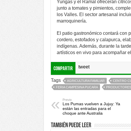
Yungas y el Ramal ofrecerán cítricos
junto a tomates y pimientos, comple
los Valles. El sector artesanal incl
marroquinería.
El patio gastronómico contará con 
cordero, estofados y calapurca, el
indígenas. Además, durante la tarde
artísticos en vivo para acompañar el
tweet
Compartir
Tags
AGRICULTURA FAMILIAR
CENTRO C
FERIA CAMPESINA PUCARA
PRODUCTORES
Previo
Los Pumas vuelven a Jujuy: Ya
están las entradas para el
choque ante Australia
También puede leer