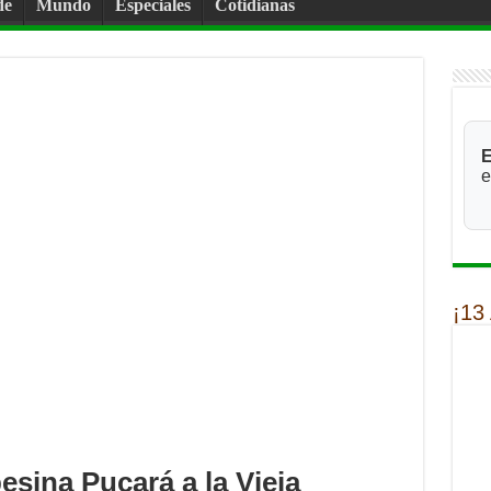
de
Mundo
Especiales
Cotidianas
E
e
¡13
esina Pucará a la Vieja