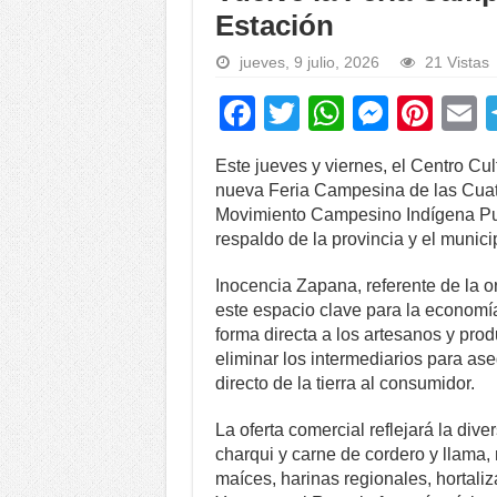
Estación
jueves, 9 julio, 2026
21 Vistas
F
T
W
M
Pi
a
wi
h
e
nt
Este jueves y viernes, el Centro Cu
c
tt
at
ss
er
a
nueva Feria Campesina de las Cuatr
e
er
s
e
e
Movimiento Campesino Indígena Puc
respaldo de la provincia y el municip
b
A
n
st
o
p
g
Inocencia Zapana, referente de la or
este espacio clave para la economía
o
p
er
forma directa a los artesanos y prod
k
eliminar los intermediarios para as
directo de la tierra al consumidor.
La oferta comercial reflejará la dive
charqui y carne de cordero y llama
maíces, harinas regionales, hortaliz