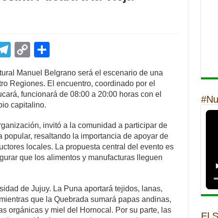
E
T
C
S
m
el
o
h
ltural Manuel Belgrano será el escenario de una
il
e
p
ar
o Regiones. El encuentro, coordinado por el
gr
y
e
ará, funcionará de 08:00 a 20:00 horas con el
#Nu
io capitalino.
a
Li
m
n
ganización, invitó a la comunidad a participar de
 popular, resaltando la importancia de apoyar de
k
uctores locales. La propuesta central del evento es
egurar que los alimentos y manufacturas lleguen
rsidad de Jujuy. La Puna aportará tejidos, lanas,
, mientras que la Quebrada sumará papas andinas,
as orgánicas y miel del Hornocal. Por su parte, las
El 