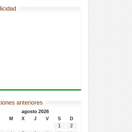
licidad
ciones anteriores
agosto 2026
L
M
X
J
V
S
D
1
2