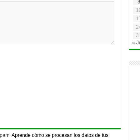
1
1
2
3
« J
 spam.
Aprende cómo se procesan los datos de tus