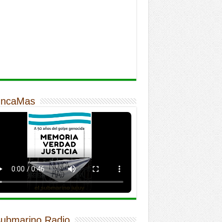
ncaMas
Submarino Radio