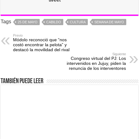
Tags
25 DE MAYO
CABILDO
CULTURA
SEMANA DE MAYO
Previo
Módolo reconoció que “nos
costó encontrar la pelota” y
destacó la movilidad del rival
Siguiente
Congreso virtual del PJ: Los
intervenidos en Jujuy, piden la
renuncia de los interventores
También puede leer