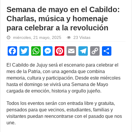
Semana de mayo en el Cabildo:
Charlas, música y homenaje
para celebrar a la revolución
miércoles, 21 mayo, 2025
23 Vistas
F
T
W
M
Pi
E
T
C
S
a
wi
h
e
nt
m
el
o
h
El Cabildo de Jujuy será el escenario para celebrar el
c
tt
at
ss
er
ail
e
p
ar
mes de la Patria, con una agenda que combina
e
er
s
e
e
gr
y
e
memoria, cultura y participación. Desde este miércoles
hasta el domingo se vivirá una Semana de Mayo
b
A
n
st
a
Li
cargada de emoción, historia y orgullo jujeño.
o
p
g
m
n
Todos los eventos serán con entrada libre y gratuita,
o
p
er
k
pensados para que vecinos, estudiantes, familias y
k
visitantes puedan reencontrarse con el pasado que nos
une.