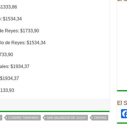
$1333,86
o: $1534,34
de Reyes: $1733,90
lo de Reyes: $1534,34
1733,90
ales: $1934,37
 $1934,37
2133,93
El 
S
CUADRO TARIFARIO
SAN SALVADOR DE JUJUY
TARIFAS