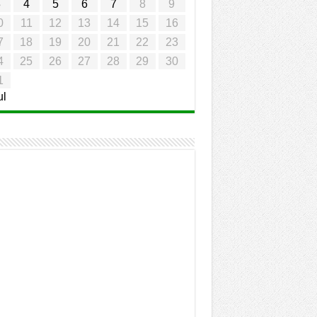
3
4
5
6
7
8
9
0
11
12
13
14
15
16
7
18
19
20
21
22
23
4
25
26
27
28
29
30
1
ul