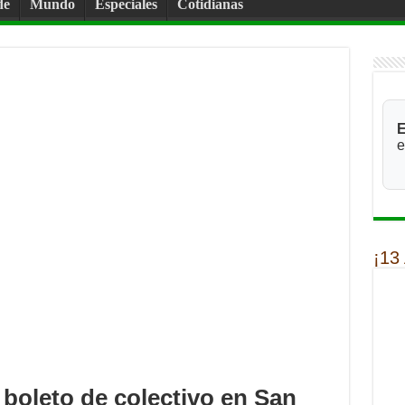
de
Mundo
Especiales
Cotidianas
E
e
¡13
 boleto de colectivo en San