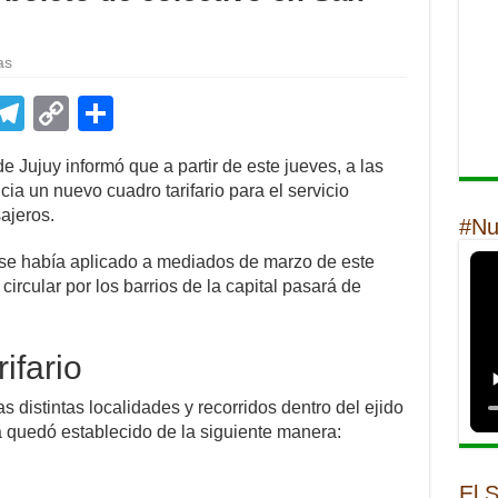
as
E
T
C
S
m
el
o
h
 Jujuy informó que a partir de este jueves, a las
il
e
p
ar
ia un nuevo cuadro tarifario para el servicio
gr
y
e
ajeros.
#Nu
a
Li
o se había aplicado a mediados de marzo de este
m
n
circular por los barrios de la capital pasará de
k
ifario
s distintas localidades y recorridos dentro del ejido
a quedó establecido de la siguiente manera:
El 