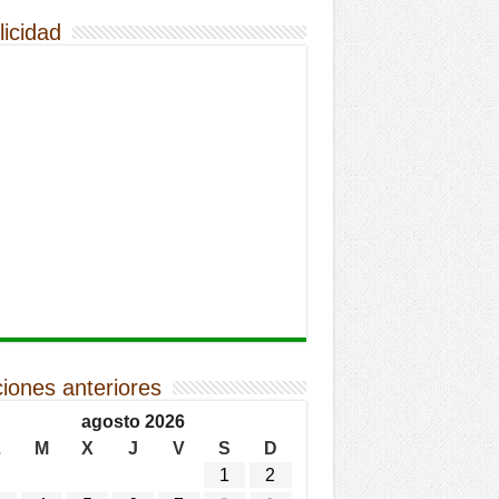
licidad
ciones anteriores
agosto 2026
L
M
X
J
V
S
D
1
2