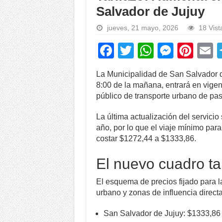
Salvador de Jujuy
jueves, 21 mayo, 2026
18 Vist
F
T
W
M
Pi
a
wi
h
e
nt
La Municipalidad de San Salvador de
c
tt
at
ss
er
a
8:00 de la mañana, entrará en vigenc
e
er
s
e
e
público de transporte urbano de pas
b
A
n
st
La última actualización del servici
o
p
g
año, por lo que el viaje mínimo para 
costar $1272,44 a $1333,86.
o
p
er
k
El nuevo cuadro tar
El esquema de precios fijado para la
urbano y zonas de influencia direct
San Salvador de Jujuy: $1333,86