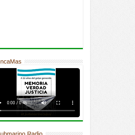
ncaMas
Submarino Radio