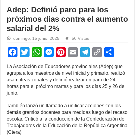
Adep: Definió paro para los
próximos días contra el aumento
salarial del 2%
domingo, 15 junio, 2025
56 Vistas
F
T
W
M
Pi
E
T
C
S
a
wi
h
e
nt
m
el
o
h
La Asociación de Educadores provinciales (Adep) que
c
tt
at
ss
er
ail
e
p
ar
agrupa a los maestros de nivel inicial y primario, realizó
e
er
s
e
e
gr
y
e
asambleas zonales y definió realizar un paro de 24
horas para el próximo martes y para los días 25 y 26 de
b
A
n
st
a
Li
junio.
o
p
g
m
n
También lanzó un llamado a unificar acciones con los
o
p
er
k
demás gremios docentes para medidas luego del receso
k
escolar. Criticó a la conducción de la Confederación de
Trabajadores de la Educación de la República Argentina
(Ctera).