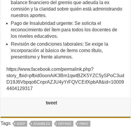
balance financiero del gremio que adeuda la ex
comisión y la claridad sobre quién está administrando
nuestros aportes.
Pago de Insalubridad urgente: Se solicita el
reconocimiento del ítem para todos los docentes de
los niveles educativos.
Revisión de condiciones laborales: Se exige la
incorporación al básico de ítems como título,
presentismo y frente alumnos.
https://www.facebook.com/permalink.php?
story_fbid=pfbid0oonAiK3Bm1qwtBZK5YZC5ySPoC3ud
D19J6Vbpqo6CnprAZJU4yYrFQVCEifXpbAfl&id=10009
4404129317
tweet
Tags
ADEP
ASAMBLEA
DEFINIÓ
PARO