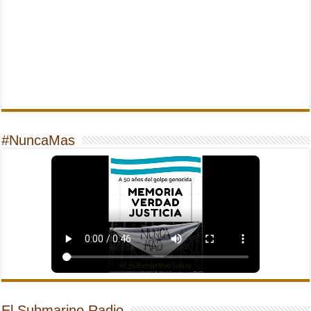
#NuncaMas
El Submarino Radio